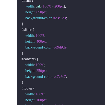
#main
 {

width
: 
calc
(
100%
 - 
200px
);

height
: 
650px
;

background-color
: 
#e3e3e3
;

#slider
 {

width
: 
100%
;

height
: 
400px
;

background-color
: 
#d9d9d9
;

#contents
 {

width
: 
100%
;

height
: 
250px
;

background-color
: 
#c7c7c7
;

#footer
 {

width
: 
100%
;

height
: 
100px
;
