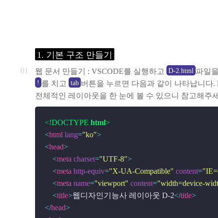
1. 기본 구조 만들기
D-2.html
웹 문서 만들기 : VSCODE를 실행하고
파일을
!
tab
를 치고
버튼을 누르면 다음과 같이 나타납니다. l
전체적인 레이아웃을 한 눈에 볼 수 있으니 참고해주세
<!DOCTYPE 
html
>
<
html
lang
=
"ko"
>
<
head
>
<
meta
charset
=
"UTF-8"
>
<
meta
http-equiv
=
"X-UA-Compatible"
content
=
"IE=
<
meta
name
=
"viewport"
content
=
"width=device-width
<
title
>
웹디자인기능사 레이아웃 D-2
</
title
>
</
head
>