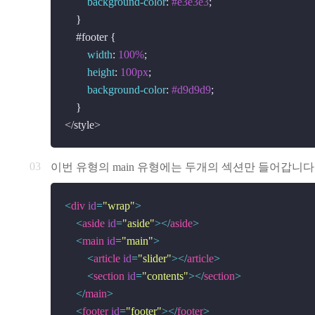
background-color
: 
#e3e3e3
;

    }

#footer
 {

width
: 
100%
;

height
: 
100px
;

background-color
: 
#d9d9d9
;

    }

이번 유형의 main 유형에는 두개의 섹션만 들어갑니
<
div
id
=
"wrap"
>
<
aside
id
=
"aside"
>
</
aside
>
<
main
id
=
"main"
>
<
article
id
=
"slider"
>
</
article
>
<
section
id
=
"contents"
>
</
section
>
</
main
>
<
footer
id
=
"footer"
>
</
footer
>