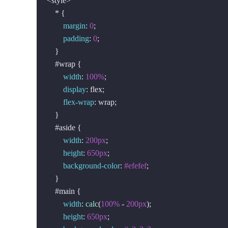
<style>

    * {

margin
: 
0
;

padding
: 
0
;

    }

#wrap
 {

width
: 
100%
;

display
: flex;

flex-wrap
: wrap;

    }

#aside
 {

width
: 
200px
;

height
: 
650px
;

background-color
: 
#efefef
;

    }

#main
 {

width
: 
calc
(
100%
 - 
200px
);

height
: 
650px
;
