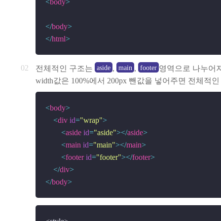
<
body
>
</
body
>
</
html
>
aside
main
footer
전체적인 구조는
,
,
영역으로 나누어져 있
width값은 100%에서 200px 뺀값을 넣어주면 전
<
body
>
<
div
id
=
"wrap"
>
<
aside
id
=
"aside"
>
</
aside
>
<
main
id
=
"main"
>
</
main
>
<
footer
id
=
"footer"
>
</
footer
>
</
div
>
</
body
>