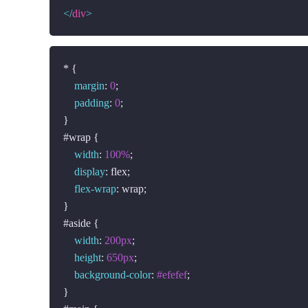
</
div
>
* {

margin
: 
0
;

padding
: 
0
;

#wrap
 {

width
: 
100%
;

display
: flex;

flex-wrap
: wrap;

#aside
 {

width
: 
200px
;

height
: 
650px
;

background-color
: 
#efefef
;
