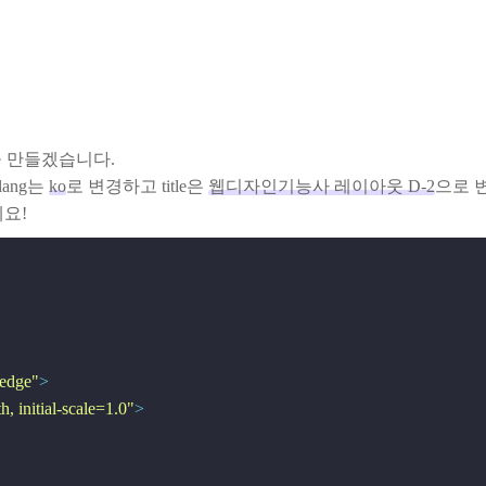
 만들겠습니다.
ang는
ko
로 변경하고 title은
웹디자인기능사 레이아웃 D-2
으로 
요!
edge"
>
, initial-scale=1.0"
>