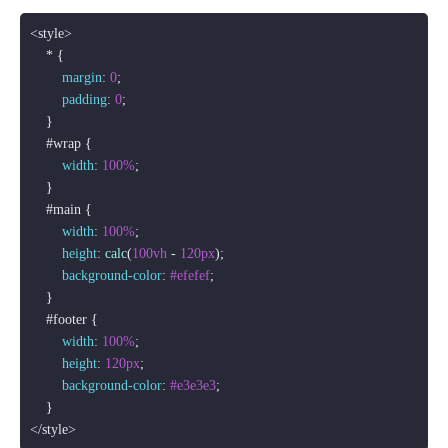
<style>

    * {

margin
: 
0
;

padding
: 
0
;

    }

#wrap
 {

width
: 
100%
;           

    }

#main
 {

width
: 
100%
;

height
: 
calc
(
100vh
 - 
120px
);

background-color
: 
#efefef
;

    }

#footer
 {

width
: 
100%
;

height
: 
120px
;

background-color
: 
#e3e3e3
;

    }
