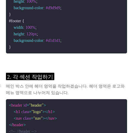
height
: 
100%
;

background-color
: 
#d9d9d9
;

#footer
 {

width
: 
100%
;

height
: 
120px
;

background-color
: 
#d1d1d1
;

2. 각 섹션 작업하기
메인 박스 안에 헤더 영역을 작업하겠습니다. 헤더 영역은 로고와
메뉴 영역으로 나누어져 있습니다.
<
header
id
=
"header"
>
<
h1
class
=
"logo"
>
</
h1
>
<
nav
class
=
"nav"
>
</
nav
>
</
header
>
<!-- //header -->