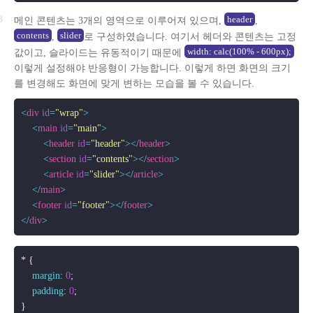
header
메인 콘텐츠는 3개의 영역으로 이루어져 있으며,
,
contents
slider
,
로 구성하였습니다. 여기서 헤더와 콘텐츠는 고정
width: calc(100% - 600px);
값이고, 슬라이드는 유동적이기 때문에
이렇게 설정해야 반응형이 가능합니다. 이렇게 하면 화면의 크기
를 변경해도 화면에 맞게 변하는 모습을 볼 수 있습니다.
<
div
id
=
"wrap"
>
<
main
id
=
"main"
>
<
header
id
=
"header"
>
</
header
>
<
section
id
=
"contents"
>
</
section
>
<
article
id
=
"slider"
>
</
article
>
</
main
>
<
footer
id
=
"footer"
>
</
footer
>
</
div
>
* {

margin
: 
0
;

padding
: 
0
;
