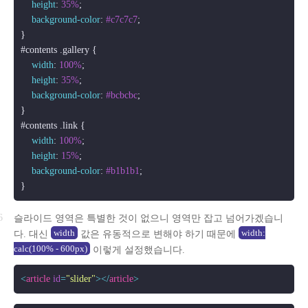
height
: 
35%
;

background-color
: 
#c7c7c7
;

#contents
.gallery
 {

width
: 
100%
;

height
: 
35%
;

background-color
: 
#bcbcbc
;

#contents
.link
 {

width
: 
100%
;

height
: 
15%
;

background-color
: 
#b1b1b1
;

슬라이드 영역은 특별한 것이 없으니 영역만 잡고 넘어가겠습니
width
width:
다. 대신
값은 유동적으로 변해야 하기 때문에
calc(100% - 600px)
이렇게 설정했습니다.
<
article
id
=
"slider"
>
</
article
>