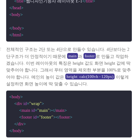
<
title
>
웹디자인기능사 레이아웃 E-1
</
title
>
</
head
>
<
body
>
</
body
>
</
html
>
전체적인 구조는 2단 또는 4단으로 만들수 있습니다. 4단보다는 2
main
footer
단구조가 더 안정적이기 때문에
과
로 만들고 작업하
겠습니다. 이번 레이아웃의 특징은 height 값도 화면 height 값에 딱
맞추어야 합니다. 그래서 푸터 영역을 제외한 부분을 100%로 맞추
height: calc(100vh - 120px)
어야 합니다. 메인의 높이 값은
이렇게
설정하면 화면 높이에 딱 맞출 수 있습니다.
<
body
>
<
div
id
=
"wrap"
>
<
main
id
=
"main"
>
</
main
>
<
footer
id
=
"footer"
>
</
footer
>
</
div
>
</
body
>