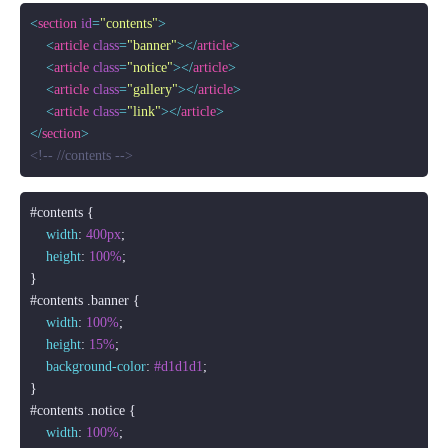
<
section
id
=
"contents"
>
<
article
class
=
"banner"
>
</
article
>
<
article
class
=
"notice"
>
</
article
>
<
article
class
=
"gallery"
>
</
article
>
<
article
class
=
"link"
>
</
article
>
</
section
>
<!-- //contents -->
#contents
 {

width
: 
400px
;

height
: 
100%
;

#contents
.banner
 {

width
: 
100%
;

height
: 
15%
;

background-color
: 
#d1d1d1
;

#contents
.notice
 {

width
: 
100%
;
