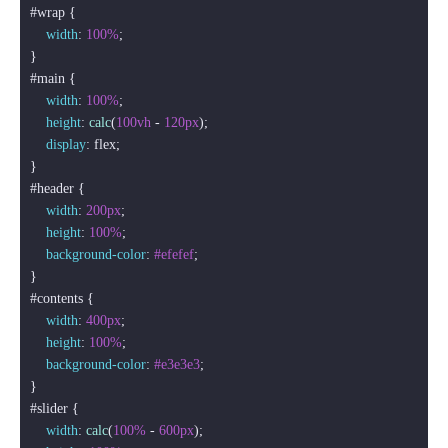
#wrap
 {

width
: 
100%
;           

#main
 {

width
: 
100%
;

height
: 
calc
(
100vh
 - 
120px
);

display
: flex;

#header
 {

width
: 
200px
;

height
: 
100%
;

background-color
: 
#efefef
;

#contents
 {

width
: 
400px
;

height
: 
100%
;

background-color
: 
#e3e3e3
;

#slider
 {

width
: 
calc
(
100%
 - 
600px
);
