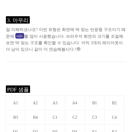
3. 마무리
잘 이해하셨나요? 이번 유형은 화면에 딱 맞는 반응형 구조이기 때
calc
문에
를 많이 사용했습니다. 브라우저 화면의 크기를 조절해
보면 딱 맞는 구조를 확인할 수 있습니다. 아직 3개의 레이아웃이
더 남아 있으니 같이 더 연습해봅시다.!🥸
PDF 샘플
A1
A2
A3
A4
B1
B2
B3
B4
C1
C2
C3
C4
D1
D2
D3
D4
E1
E2