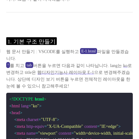
1. 기본 구조 만들기
E-1.html
웹 문서 만들기 : VSCODE를 실행하고
파일을 만들겠습
니다.
!
tab
를 치고
버튼을 누르면 다음과 같이 나타납니다. lang는
ko
로
변경하고 title은
웹디자인기능사 레이아웃 E-1
으로 변경해주겠습
니다. 상단에
디자인 보기
버튼을 누르면 전체적인 레이아웃을 한
눈에 볼 수 있으니 참고해주세요!
<!DOCTYPE 
html
>
<
html
lang
=
"ko"
>
<
head
>
<
meta
charset
=
"UTF-8"
>
<
meta
http-equiv
=
"X-UA-Compatible"
content
=
"IE=edge"
>
<
meta
name
=
"viewport"
content
=
"width=device-width, initial-scale=1