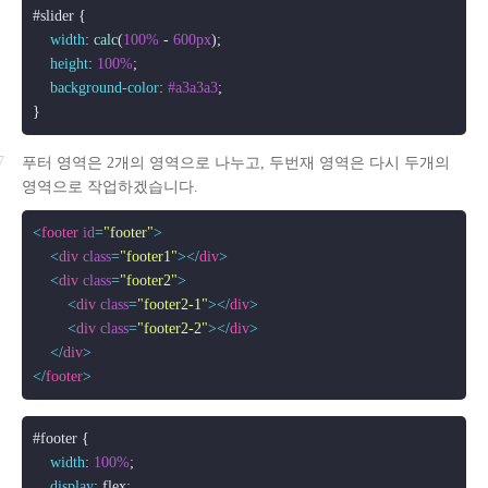
#slider
 {

width
: 
calc
(
100%
 - 
600px
);

height
: 
100%
;

background-color
: 
#a3a3a3
;

푸터 영역은 2개의 영역으로 나누고, 두번재 영역은 다시 두개의
영역으로 작업하겠습니다.
<
footer
id
=
"footer"
>
<
div
class
=
"footer1"
>
</
div
>
<
div
class
=
"footer2"
>
<
div
class
=
"footer2-1"
>
</
div
>
<
div
class
=
"footer2-2"
>
</
div
>
</
div
>
</
footer
>
#footer
 {

width
: 
100%
;

display
: flex;
