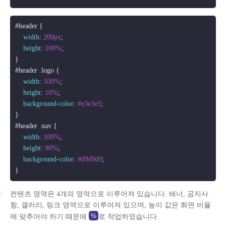
#header
 {

width
: 
200px
;

height
: 
100%
;

#header
.logo
 {

width
: 
100%
;

height
: 
10%
;

background-color
: 
#e3e3e3
;

#header
.nav
 {

width
: 
100%
;

height
: 
90%
;

background-color
: 
#d9d9d9
;

컨텐츠 영역은 4개의 영역으로 이루어져 있습니다. 배너, 공지사
항, 갤러리, 링크 영역으로 이루어져 있으며, 높이 값은 화면 비율
%
에 맞추어야 하기 때문에
로 작업하였습니다.