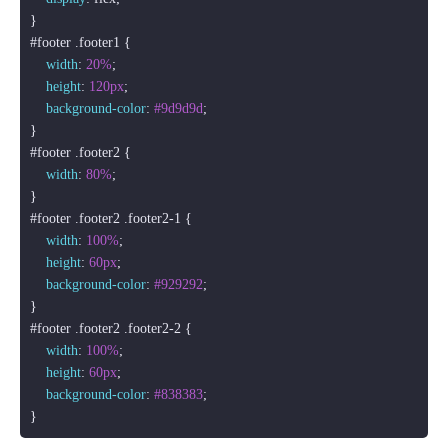
#footer
.footer1
 {

width
: 
20%
;

height
: 
120px
;

background-color
: 
#9d9d9d
;

#footer
.footer2
 {

width
: 
80%
;

#footer
.footer2
.footer2-1
 {

width
: 
100%
;

height
: 
60px
;

background-color
: 
#929292
;

#footer
.footer2
.footer2-2
 {

width
: 
100%
;

height
: 
60px
;

background-color
: 
#838383
;
