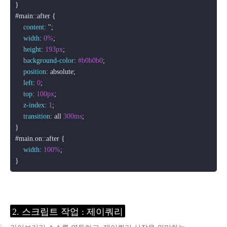
#main
::after
 {

content
: 
''
;

width
: 
0%
;

height
: 
193px
;

background-color
: 
#b0b0b0
;

position
: absolute;

left
: 
0
;

top
: 
100px
;

z-index
: 
1
;

transition
: all 
300ms
;

#main
.on
::after
 {

width
: 
100%
;

}
2. 스크립트 작업 : 제이쿼리