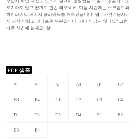
꾸준히 하면 자신도 모르게 실력이 향상된걸 느낄 수 있을거예요!
포기하지 말고 끝까지 한번 해보세요! 다음 시간에는 스크립트의
하이라이트 이미지 슬라이드를 해보겠습니다. 웹디자인기능사에
서 가장 어렵고 까다로운 부분입니다. 기대가 되지 않나요? 그럼
다음 시간에 뵐께요! 😁
PDF 샘플
A1
A2
A3
A4
B1
B2
B3
B4
C1
C2
C3
C4
D1
D2
D3
D4
E1
E2
E3
E4