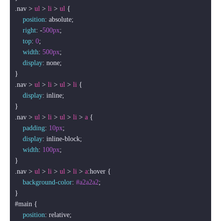
.nav
 > 
ul
 > 
li
 > 
ul
 {

position
: absolute;

right
: -
500px
;

top
: 
0
;

width
: 
500px
;

display
: none;

.nav
 > 
ul
 > 
li
 > 
ul
 > 
li
 {

display
: inline;

.nav
 > 
ul
 > 
li
 > 
ul
 > 
li
 > 
a
 {

padding
: 
10px
;

display
: inline-block;

width
: 
100px
;

.nav
 > 
ul
 > 
li
 > 
ul
 > 
li
 > 
a
:hover
 {

background-color
: 
#a2a2a2
;

#main
 {

position
: relative;
