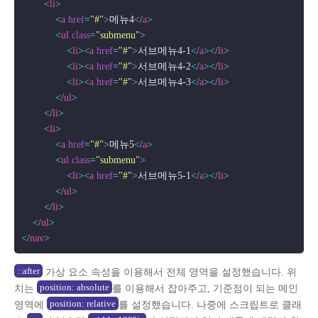
<
li
>
<
a
href
=
"#"
>
메뉴4
</
a
>
<
ul
class
=
"submenu"
>
<
li
>
<
a
href
=
"#"
>
서브메뉴4-1
</
a
>
</
li
>
<
li
>
<
a
href
=
"#"
>
서브메뉴4-2
</
a
>
</
li
>
<
li
>
<
a
href
=
"#"
>
서브메뉴4-3
</
a
>
</
li
>
</
ul
>
</
li
>
<
li
>
<
a
href
=
"#"
>
메뉴5
</
a
>
<
ul
class
=
"submenu"
>
<
li
>
<
a
href
=
"#"
>
서브메뉴5-1
</
a
>
</
li
>
</
ul
>
</
li
>
</
ul
>
</
nav
>
::after
가상 요소 속성을 이용해서 전체 영역을 설정했습니다. 위
position: absolute
치는
를 이용해서 잡아주고, 기준점이 되는 메인
position: relative
영역에
를 설정했습니다. 나중에 스크립트로 클래