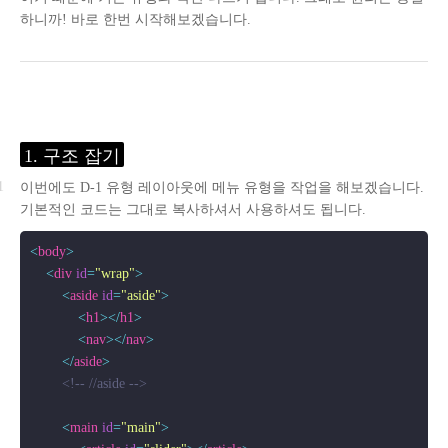
하니까! 바로 한번 시작해보겠습니다.
1. 구조 잡기
이번에도 D-1 유형 레이아웃에 메뉴 유형을 작업을 해보겠습니다.
기본적인 코드는 그대로 복사하셔서 사용하셔도 됩니다.
<
body
>
<
div
id
=
"wrap"
>
<
aside
id
=
"aside"
>
<
h1
>
</
h1
>
<
nav
>
</
nav
>
</
aside
>
<!-- //aside -->
<
main
id
=
"main"
>