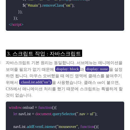
            $(
"#main"
).
removeClass
(
"on"
);  

        });

</
script
>
3. 스크립트 작업 : 자바스크립트
자바스크립트 기본 원리는 동일합니다. 서브메뉴는 애니메이션을
display: block
display: none
보여줄 필요가 없기 때문에
과
을 설정
하면 됩니다. 마우스 오버했을 때 메인 영역에 클래스를 붙여주기
.classList.add("on")
위해서
을 사용했습니다. 클래스 on이 붙으면,
CSS에서 애니메이션 처리를 했기 때문에 스크립트는 특별하게 할
것이 없습니다.
window
.
onload
 = 
function
(
){

let
 navList = 
document
.
querySelector
(
".nav > ul"
);

    navList.
addEventListener
(
"mouseover"
, 
function
(
){
