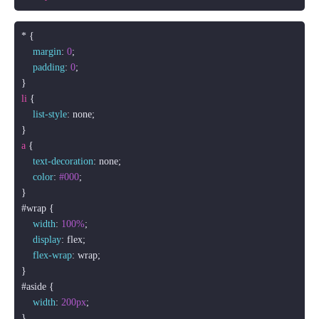
* {

margin
: 
0
;

padding
: 
0
;

li
 {

list-style
: none;

a
 {

text-decoration
: none;

color
: 
#000
;

#wrap
 {

width
: 
100%
;

display
: flex;

flex-wrap
: wrap;

#aside
 {

width
: 
200px
;
