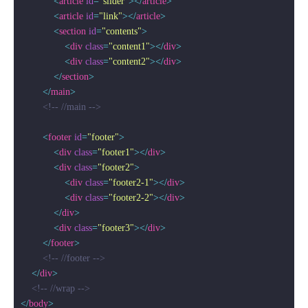
<
article
id
=
"slider"
>
</
article
>
<
article
id
=
"link"
>
</
article
>
<
section
id
=
"contents"
>
<
div
class
=
"content1"
>
</
div
>
<
div
class
=
"content2"
>
</
div
>
</
section
>
</
main
>
<!-- //main -->
<
footer
id
=
"footer"
>
<
div
class
=
"footer1"
>
</
div
>
<
div
class
=
"footer2"
>
<
div
class
=
"footer2-1"
>
</
div
>
<
div
class
=
"footer2-2"
>
</
div
>
</
div
>
<
div
class
=
"footer3"
>
</
div
>
</
footer
>
<!-- //footer -->
</
div
>
<!-- //wrap -->
</
body
>