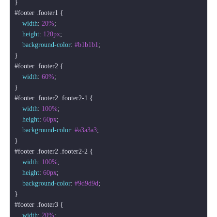
#footer
.footer1
 {

width
: 
20%
;

height
: 
120px
;

background-color
: 
#b1b1b1
;

#footer
.footer2
 {

width
: 
60%
;

#footer
.footer2
.footer2-1
 {

width
: 
100%
;

height
: 
60px
;

background-color
: 
#a3a3a3
;

#footer
.footer2
.footer2-2
 {

width
: 
100%
;

height
: 
60px
;

background-color
: 
#9d9d9d
;

#footer
.footer3
 {

width
: 
20%
;
