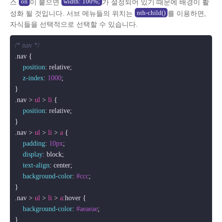
on
width: 100%;
스
이 붙으면
가 설정되어 있기 때문에 배경이 활
nth-child()
성화 될 것입니다. 서브 메뉴들의 위치는
를 이용하면,
자식들을 선택적으로 선택할 수 있습니다.
/* nav */
.nav
 {

position
: relative;

z-index
: 
1000
;

.nav
 > 
ul
 > 
li
 {

position
: relative;

.nav
 > 
ul
 > 
li
 > 
a
 {

padding
: 
10px
;

display
: block;

text-align
: center;

background-color
: 
#ccc
;

.nav
 > 
ul
 > 
li
 > 
a
:hover
 {

background-color
: 
#aeaeae
;
