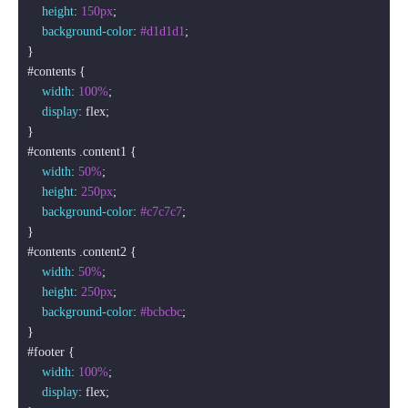
height
: 
150px
;

background-color
: 
#d1d1d1
;

#contents
 {

width
: 
100%
;

display
: flex;

#contents
.content1
 {

width
: 
50%
;

height
: 
250px
;

background-color
: 
#c7c7c7
;

#contents
.content2
 {

width
: 
50%
;

height
: 
250px
;

background-color
: 
#bcbcbc
;

#footer
 {

width
: 
100%
;

display
: flex;
