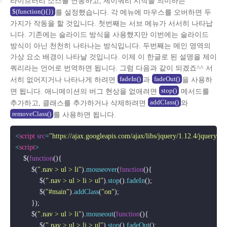
라이브러리 소스를 연동하고, 제이쿼리 시작을 의미하는
$(function(){})
를 설정했습니다. 각 메뉴에 마우스를 오버하면 두
가지가 작동을 할 것입니다. 첫번째는 서브 메뉴가 서서히 나타납
니다. 기존에는 슬라이드 방식을 사용했지만 이번에는 슬라이드
방식이 아닌 천천히 나타나는 방식입니다. 두번째는 메인 영역의
가상 요소 배경이 나타날 것입니다. 이제 이 한글로 된 설명을 제이
쿼리라는 언어로 번역하면 됩니다. 그럼 다음과 같이 되겠죠^^ 서
fadeIn()
fadeOut()
서히 없어지거나 나타나게 하려면
과
을 사용하
stop()
면 됩니다. 애니메이션의 버그 현상을 없애려면
메서드를
addClass()
추가하고, 클래스를 추가하거나 삭제하려면
와
removeClass()
를 사용하면 됩니다.
<
script
src
=
"https://ajax.googleapis.com/ajax/libs/jquery/1.12.4/jquery.mi
<
script
>
    $(
function
(
){

        $(
".nav > ul > li"
).
mouseover
(
function
(
){        

            $(
".nav > ul > li > ul"
).
stop
().
fadeIn
();  

            $(
"#main"
).
addClass
(
"on"
);  

        });

        $(
".nav > ul > li"
).
mouseout
(
function
(
){

            $(
".nav > ul > li > ul"
).
stop
().
fadeOut
();
