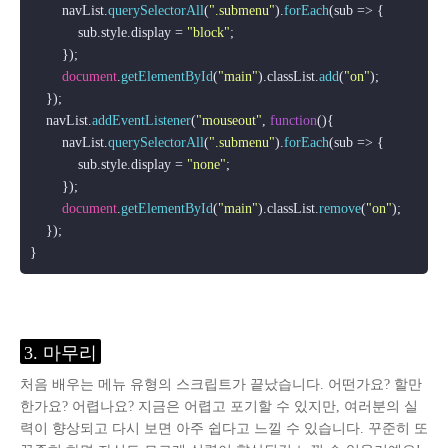
        navList.
querySelectorAll
(
".submenu"
).
forEach
(
sub
 =>
 {

            sub.
style
.
display
 = 
"block"
;

        });

document
.
getElementById
(
"main"
).
classList
.
add
(
"on"
);

    });

    navList.
addEventListener
(
"mouseout"
, 
function
(
){

        navList.
querySelectorAll
(
".submenu"
).
forEach
(
sub
 =>
 {

            sub.
style
.
display
 = 
"none"
;

        });

document
.
getElementById
(
"main"
).
classList
.
remove
(
"on"
);

    });

3. 마무리
처음 배우는 메뉴 유형의 스크립트가 끝났습니다. 어떤가요? 할만
한가요? 어렵나요? 지금은 어렵고 포기할 수 있지만, 여러분의 실
력이 향상되고 다시 보면 아주 쉽다고 느낄 수 있습니다. 꾸준히 또