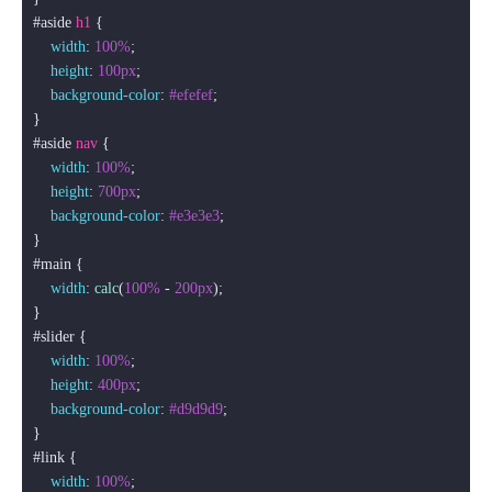
#aside
h1
 {

width
: 
100%
;

height
: 
100px
;

background-color
: 
#efefef
;

#aside
nav
 {

width
: 
100%
;

height
: 
700px
;

background-color
: 
#e3e3e3
;

#main
 {

width
: 
calc
(
100%
 - 
200px
);

#slider
 {

width
: 
100%
;

height
: 
400px
;

background-color
: 
#d9d9d9
;

#link
 {

width
: 
100%
;
