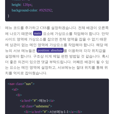
height
: 
120px
;

background-color
: 
#929292
;

메뉴 코드를 추가하고 CSS를 설정하겠습니다. 전체 배경이 오른쪽
main
에 나오기 때문에
요소에 가상요소를 작업해야 합니다. 만약
사이드 영역에 가상요소를 잡으면 전체 영역을 잡을 수 없기 때문
에 상관이 없는 메인 영역에 가상요소를 작업해야 합니다. 해당 메
position: absolute
뉴의 서브 메뉴들은
를 이용하여 각각 위치값을
설정해야 합니다. 구조상 이게 제일 편한 방법일 것 같습니다. 혹시
더 좋은 의견이 있으면 댓글 부탁드립니다. 어째든 배경이 될 수 있
는 요소는 메인 영역에 설정하고, 서브메뉴는 절대 위치를 통해 위
치를 억지로 잡아줬습니다.
<
nav
class
=
"nav"
>
<
ul
>
<
li
>
<
a
href
=
"#"
>
메뉴1
</
a
>
<
ul
class
=
"submenu"
>
<
li
>
<
a
href
=
"#"
>
서브메뉴1-1
</
a
>
</
li
>