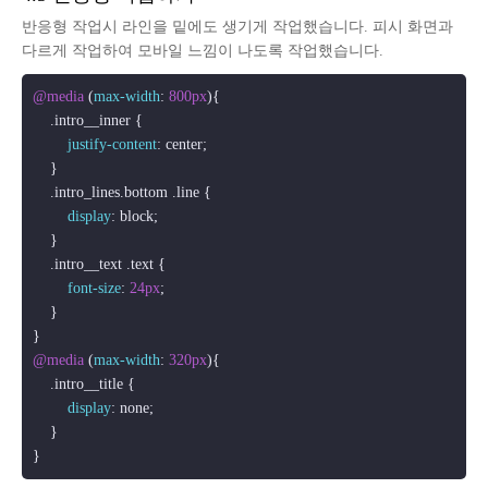
반응형 작업시 라인을 밑에도 생기게 작업했습니다. 피시 화면과
다르게 작업하여 모바일 느낌이 나도록 작업했습니다.
@media
 (
max-width
: 
800px
){

.intro__inner
 {

justify-content
: center;

    }

.intro_lines
.bottom
.line
 {

display
: block;

    }

.intro__text
.text
 {

font-size
: 
24px
;

    }

@media
 (
max-width
: 
320px
){

.intro__title
 {

display
: none;

    }
