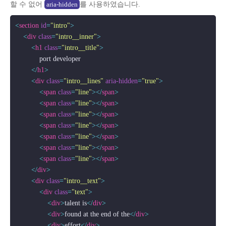
할 수 없어
를 사용하였습니다.
aria-hidden
<
section
id
=
"intro"
>
<
div
class
=
"intro__inner"
>
<
h1
class
=
"intro__title"
>
            port developer

</
h1
>
<
div
class
=
"intro__lines"
aria-hidden
=
"true"
>
<
span
class
=
"line"
>
</
span
>
<
span
class
=
"line"
>
</
span
>
<
span
class
=
"line"
>
</
span
>
<
span
class
=
"line"
>
</
span
>
<
span
class
=
"line"
>
</
span
>
<
span
class
=
"line"
>
</
span
>
<
span
class
=
"line"
>
</
span
>
</
div
>
<
div
class
=
"intro__text"
>
<
div
class
=
"text"
>
<
div
>
talent is
</
div
>
<
div
>
found at the end of the
</
div
>
<
div
>
effort
</
div
>