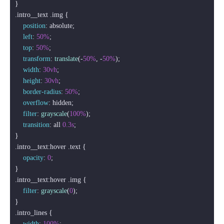
.intro__text
.img
 {

position
: absolute;

left
: 
50%
;

top
: 
50%
;

transform
: 
translate
(-
50%
, -
50%
);

width
: 
30vh
;

height
: 
30vh
;

border-radius
: 
50%
;

overflow
: hidden;

filter
: 
grayscale
(
100%
);

transition
: all 
0.3s
;

.intro__text
:hover
.text
 {

opacity
: 
0
;

.intro__text
:hover
.img
 {

filter
: 
grayscale
(
0
);

.intro_lines
 {

width
: 
100%
;
