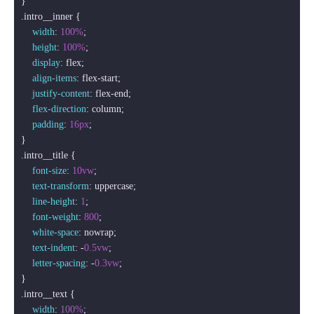
.intro__inner
 {

width
: 
100%
;

height
: 
100%
;

display
: flex;

align-items
: flex-start;

justify-content
: flex-end;

flex-direction
: column;

padding
: 
16px
;

.intro__title
 {

font-size
: 
10vw
;

text-transform
: uppercase;

line-height
: 
1
;

font-weight
: 
800
;

white-space
: nowrap;

text-indent
: -
0.5vw
;

letter-spacing
: -
0.3vw
;

.intro__text
 {

width
: 
100%
;
