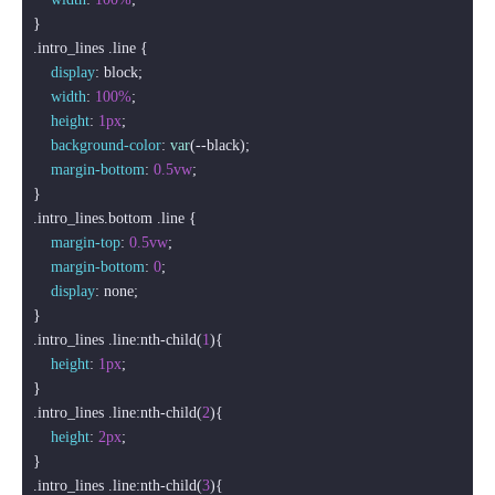
.intro_lines
.line
 {

display
: block;

width
: 
100%
;

height
: 
1px
;

background-color
: 
var
(--black);

margin-bottom
: 
0.5vw
;

.intro_lines
.bottom
.line
 {

margin-top
: 
0.5vw
;

margin-bottom
: 
0
;

display
: none;

.intro_lines
.line
:nth-child
(
1
){

height
: 
1px
;

.intro_lines
.line
:nth-child
(
2
){

height
: 
2px
;

.intro_lines
.line
:nth-child
(
3
){
