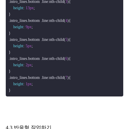
.intro_lines
.bottom
.line
:nth-child
(
3
){

height
: 
13px
;

.intro_lines
.bottom
.line
:nth-child
(
4
){

height
: 
9px
;

.intro_lines
.bottom
.line
:nth-child
(
5
){

height
: 
5px
;

.intro_lines
.bottom
.line
:nth-child
(
6
){

height
: 
2px
;

.intro_lines
.bottom
.line
:nth-child
(
7
){

height
: 
1px
;

4.3 반응형 작업하기