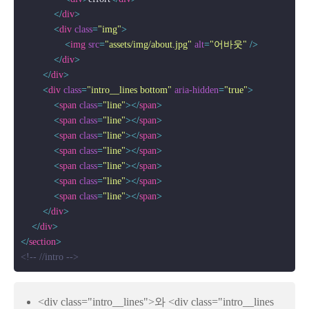
</
div
>
<
div
class
=
"img"
>
<
img
src
=
"assets/img/about.jpg"
alt
=
"어바웃"
 />
</
div
>
</
div
>
<
div
class
=
"intro__lines bottom"
aria-hidden
=
"true"
>
<
span
class
=
"line"
>
</
span
>
<
span
class
=
"line"
>
</
span
>
<
span
class
=
"line"
>
</
span
>
<
span
class
=
"line"
>
</
span
>
<
span
class
=
"line"
>
</
span
>
<
span
class
=
"line"
>
</
span
>
<
span
class
=
"line"
>
</
span
>
</
div
>
</
div
>
</
section
>
<!-- //intro -->
<div class="intro__lines">와 <div class="intro__lines