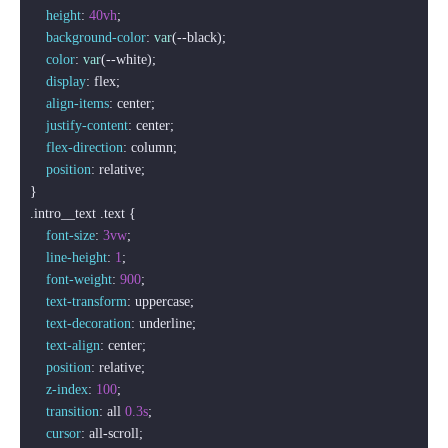
height
: 
40vh
;

background-color
: 
var
(--black);

color
: 
var
(--white);

display
: flex;

align-items
: center;

justify-content
: center;

flex-direction
: column;

position
: relative;

.intro__text
.text
 {

font-size
: 
3vw
;

line-height
: 
1
;

font-weight
: 
900
;

text-transform
: uppercase;

text-decoration
: underline;

text-align
: center;

position
: relative;

z-index
: 
100
;

transition
: all 
0.3s
;

cursor
: all-scroll;
