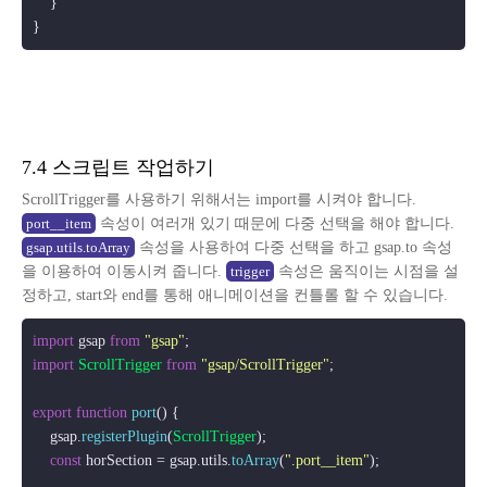
    }

7.4 스크립트 작업하기
ScrollTrigger를 사용하기 위해서는 import를 시켜야 합니다.
속성이 여러개 있기 때문에 다중 선택을 해야 합니다.
port__item
속성을 사용하여 다중 선택을 하고 gsap.to 속성
gsap.utils.toArray
을 이용하여 이동시켜 줍니다.
속성은 움직이는 시점을 설
trigger
정하고, start와 end를 통해 애니메이션을 컨틀롤 할 수 있습니다.
import
 gsap 
from
"gsap"
import
ScrollTrigger
from
"gsap/ScrollTrigger"
;

export
function
port
(
) {

    gsap.
registerPlugin
(
ScrollTrigger
);

const
 horSection = gsap.
utils
.
toArray
(
".port__item"
);
