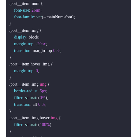
.port__item
.num
 {

font-size
: 
2rem
;

font-family
: 
var
(--mainNum-font);

.port__item
.img
 {

display
: block;

margin-top
: -
20px
;

transition
: margin-top 
0.3s
;

.port__item
:hover
.img
 {

margin-top
: 
0
;

.port__item
.img
img
 {

border-radius
: 
5px
;

filter
: 
saturate
(
0%
);

transition
: all 
0.3s
;

.port__item
.img
:hover
img
 {

filter
: 
saturate
(
100%
)
