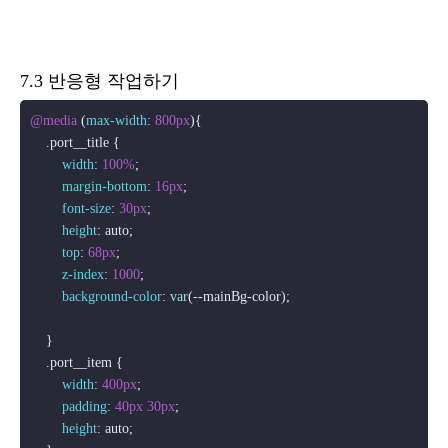
7.3 반응형 작업하기
@media
 (
max-width
: 
800px
){

.port__title
 {

width
: 
100%
;

margin-bottom
: 
16px
;

font-size
: 
30px
;

height
: auto;

top
: 
68px
;

z-index
: 
1000
;

background-color
: 
var
(--mainBg-color);

    }

.port__item
 {

width
: 
400px
;

padding
: 
40px
30px
;

height
: auto;
