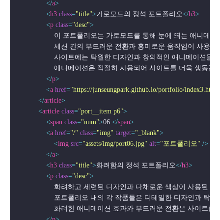
</
a
>
<
h3
class
=
"title"
>
가로모드의 정석 포트폴리오
</
h3
>
<
p
class
=
"desc"
>
                    이 포트폴리오는 가로모드를 통해 눈에 띄는 애
                    세션 간의 부드러운 전환과 흥미로운 움직임이
                    사이트에는 탁월한 디자인과 창의적인 애니
                    애니메이션은 적절히 사용되어 사이트를 더욱 
</
p
>
<
a
href
=
"https://junseungpark.github.io/portfolio/index3.html
</
article
>
<
article
class
=
"port__item p6"
>
<
span
class
=
"num"
>
06.
</
span
>
<
a
href
=
"/"
class
=
"img"
target
=
"_blank"
>
<
img
src
=
"assets/img/port06.jpg"
alt
=
"포트폴리오"
 />
</
a
>
<
h3
class
=
"title"
>
화려함의 정석 포트폴리오
</
h3
>
<
p
class
=
"desc"
>
                    화려하고 세련된 디자인과 다채로운 색상이
                    포트폴리오 내의 각 작품들은 디테일한 디자
                    화려한 애니메이션 효과와 부드러운 전환은
</
p
>