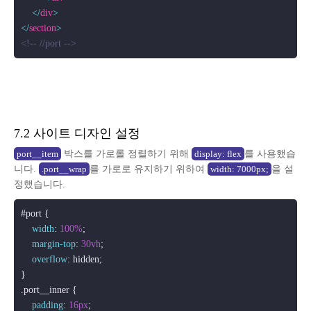
</
div
>
</
section
>
<!-- //port -->
7.2 사이트 디자인 설정
박스를 가로롤 정렬하기 위해
를 사용했습
port__item
display: flex
니다.
를 가로로 유지하기 위하여
을 설
.port__wrap
width: 7000px;
정했습니다.
#port
 {

width
: 
100%
;

margin-top
: 
30vh
;

overflow
: hidden;

.port__inner
 {

padding
: 
16px
;
