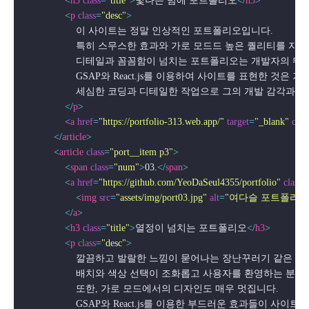
<
h3
class
=
"title"
>
빛나는 밤에 포트폴리오
</
h3
>
<
p
class
=
"desc"
>
                    이 사이트는 정말 인상적인 포트폴리오입니다. 

                    특히 스무스한 효과와 가로 모드드 높은 퀄리티를 자랑
                    디테일과 꼼꼼함이 넘치는 포트폴리오는 개발자의
                    GSAP와 React.js를 이용하여 사이트를 표
                    세심한 코딩과 디테일한 작업으로 그의 개발 감각
</
p
>
<
a
href
=
"https://portfolio-313.web.app/"
target
=
"_blank"
clas
</
article
>
<
article
class
=
"port__item p3"
>
<
span
class
=
"num"
>
03.
</
span
>
<
a
href
=
"https://github.com/YeoDaSeul4355/portfolio"
class
=
<
img
src
=
"assets/img/port03.jpg"
alt
=
"여다슬 포트폴리오
</
a
>
<
h3
class
=
"title"
>
열정이 넘치는 포트폴리오
</
h3
>
<
p
class
=
"desc"
>
                    깔끔하고 발랄한 느낌이 묻어나는 장난꾸러기 같은 
                    배치와 색상 선택이 조화롭고 사용자를 환영하는 
                    또한, 가로 모드에서의 디자인도 매우 멋집니다.

                    GSAP와 React.js를 이용한 부드러운 