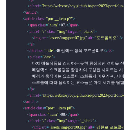
<
a
href
=
"https://webstoryboy.github.io/port2023/portfolio-st
</
article
>
<
article
class
=
"port__item p7"
>
<
span
class
=
"num"
>
07.
</
span
>
<
a
href
=
"/"
class
=
"img"
target
=
"_blank"
>
<
img
src
=
"assets/img/port07.jpg"
alt
=
"포트폴리오"
 />
</
a
>
<
h3
class
=
"title"
>
패럴랙스 정석 포트폴리오
</
h3
>
<
p
class
=
"desc"
>
                    마치 예술작품을 감상하는 듯한 환상적인 경험을
                    패럴랙스 스크롤링을 활용하여 구성된 사이트
                    배경과 움직이는 요소들이 조화롭게 어우러져, 
                    스크롤에 따라 움직이는 요소들은 마치 세
</
p
>
<
a
href
=
"https://webstoryboy.github.io/port2023/portfolio-st
</
article
>
<
article
class
=
"port__item p8"
>
<
span
class
=
"num"
>
08.
</
span
>
<
a
href
=
"/"
class
=
"img"
target
=
"_blank"
>
<
img
src
=
"assets/img/port08.jpg"
alt
=
"김현로 포트폴리오