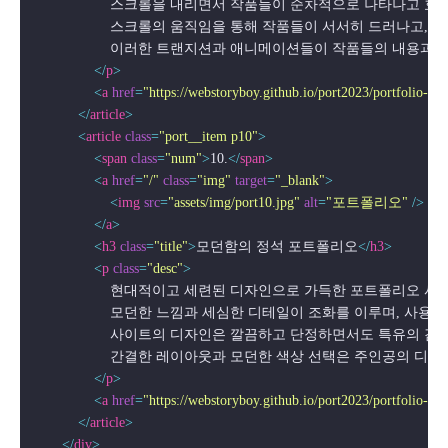
                    스크롤을 내리면서 작품들이 순차적으로
                    스크롤의 움직임을 통해 작품들이 서서히 드러
                    이러한 트랜지션과 애니메이션들이 작품들의 내용
</
p
>
<
a
href
=
"https://webstoryboy.github.io/port2023/portfolio-s
</
article
>
<
article
class
=
"port__item p10"
>
<
span
class
=
"num"
>
10.
</
span
>
<
a
href
=
"/"
class
=
"img"
target
=
"_blank"
>
<
img
src
=
"assets/img/port10.jpg"
alt
=
"포트폴리오"
 />
</
a
>
<
h3
class
=
"title"
>
모던함의 정석 포트폴리오
</
h3
>
<
p
class
=
"desc"
>
                    현대적이고 세련된 디자인으로 가득한 포트폴리오 
                    모던한 느낌과 세심한 디테일이 조화를 이루며
                    사이트의 디자인은 깔끔하고 단정하면서도 특유
                    간결한 레이아웃과 모던한 색상 선택은 주인공의
</
p
>
<
a
href
=
"https://webstoryboy.github.io/port2023/portfolio-st
</
article
>
</
div
>