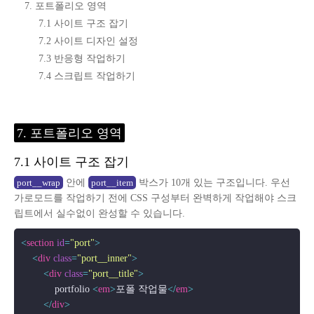
7. 포트폴리오 영역
7.1 사이트 구조 잡기
7.2 사이트 디자인 설정
7.3 반응형 작업하기
7.4 스크립트 작업하기
7. 포트폴리오 영역
7.1 사이트 구조 잡기
안에
박스가 10개 있는 구조입니다. 우선
port__wrap
port__item
가로모드를 작업하기 전에 CSS 구성부터 완벽하게 작업해야 스크
립트에서 실수없이 완성할 수 있습니다.
<
section
id
=
"port"
>
<
div
class
=
"port__inner"
>
<
div
class
=
"port__title"
>
            portfolio 
<
em
>
포폴 작업물
</
em
>
</
div
>