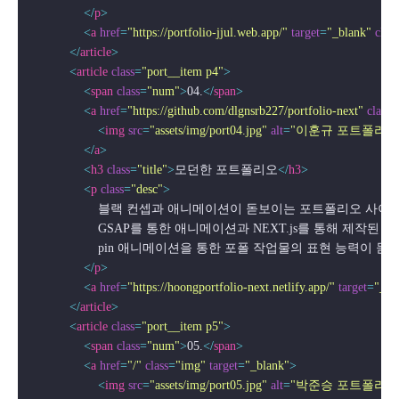
</
p
>
<
a
href
=
"https://portfolio-jjul.web.app/"
target
=
"_blank"
class
</
article
>
<
article
class
=
"port__item p4"
>
<
span
class
=
"num"
>
04.
</
span
>
<
a
href
=
"https://github.com/dlgnsrb227/portfolio-next"
class
=
<
img
src
=
"assets/img/port04.jpg"
alt
=
"이훈규 포트폴리오
</
a
>
<
h3
class
=
"title"
>
모던한 포트폴리오
</
h3
>
<
p
class
=
"desc"
>
                    블랙 컨셉과 애니메이션이 돋보이는 포트폴리오 사이
                    GSAP를 통한 애니메이션과 NEXT.js를 통해 제작
                    pin 애니메이션을 통한 포폴 작업물의 표현 능력
</
p
>
<
a
href
=
"https://hoongportfolio-next.netlify.app/"
target
=
"_bl
</
article
>
<
article
class
=
"port__item p5"
>
<
span
class
=
"num"
>
05.
</
span
>
<
a
href
=
"/"
class
=
"img"
target
=
"_blank"
>
<
img
src
=
"assets/img/port05.jpg"
alt
=
"박준승 포트폴리오