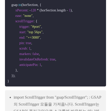
    gsap.
to
(horSection, {

xPercent
: -
120
 * (horSection.
length
 - 
1
),

ease
: 
"none"
,

scrollTrigger
: {

trigger
: 
"#port"
,

start
: 
"top 56px"
,

end
: 
"+=3000"
,

pin
: 
true
,

scrub
: 
1
,

markers
: 
false
,

invalidateOnRefresh
: 
true
,

anticipatePin
: 
1
,

        },

    });

import ScrollTrigger from "gsap/ScrollTrigger"; : GSAP
의 ScrollTrigger 모듈을 가져옵니다. ScrollTrigger는