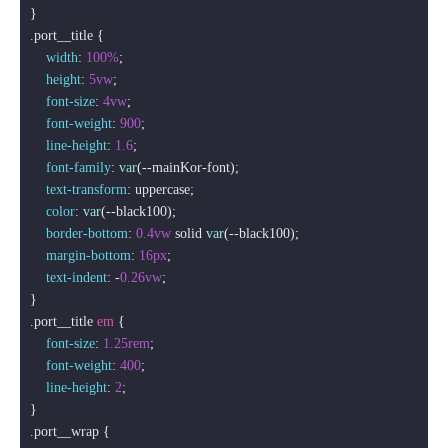
.port__title
 {

width
: 
100%
;

height
: 
5vw
;

font-size
: 
4vw
;

font-weight
: 
900
;

line-height
: 
1.6
;

font-family
: 
var
(--mainKor-font);

text-transform
: uppercase;

color
: 
var
(--black100);

border-bottom
: 
0.4vw
 solid 
var
(--black100);

margin-bottom
: 
16px
;

text-indent
: -
0.26vw
;

.port__title
em
 {

font-size
: 
1.25rem
;

font-weight
: 
400
;

line-height
: 
2
;

.port__wrap
 {
