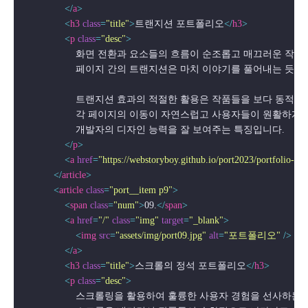
</
a
>
<
h3
class
=
"title"
>
트랜지션 포트폴리오
</
h3
>
<
p
class
=
"desc"
>
                    화면 전환과 요소들의 흐름이 순조롭고 매끄러
                    페이지 간의 트랜지션은 마치 이야기를 풀어내는
                    트랜지션 효과의 적절한 활용은 작품들을 보다 
                    각 페이지의 이동이 자연스럽고 사용자들이 원
                    개발자의 디자인 능력을 잘 보여주는 특징입니다.

</
p
>
<
a
href
=
"https://webstoryboy.github.io/port2023/portfolio-s
</
article
>
<
article
class
=
"port__item p9"
>
<
span
class
=
"num"
>
09.
</
span
>
<
a
href
=
"/"
class
=
"img"
target
=
"_blank"
>
<
img
src
=
"assets/img/port09.jpg"
alt
=
"포트폴리오"
 />
</
a
>
<
h3
class
=
"title"
>
스크롤의 정석 포트폴리오
</
h3
>
<
p
class
=
"desc"
>
                    스크롤링을 활용하여 훌륭한 사용자 경험을 선사