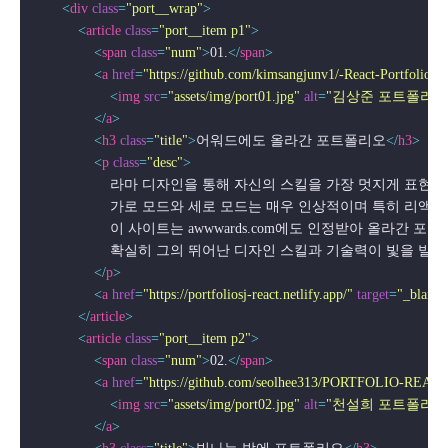
<
div
class
=
"port__wrap"
>
<
article
class
=
"port__item p1"
>
<
span
class
=
"num"
>
01.
</
span
>
<
a
href
=
"https://github.com/kimsangjunv1/-React-Portfolio"
t
<
img
src
=
"assets/img/port01.jpg"
alt
=
"김상준 포트폴리오
</
a
>
<
h3
class
=
"title"
>
어워드에도 올라간 포트폴리오
</
h3
>
<
p
class
=
"desc"
>
                    라마 디자인을 통해 자신의 스킬을 가장 멋지게 
                    가로 모드와 세로 모드는 매우 인상적이며 특
                    이 사이트는 awwwards.com에도 인정받아 올라간 
                    확실히 그의 뛰어난 디자인 스킬과 기술력이 빛을
</
p
>
<
a
href
=
"https://portfoliosj-react.netlify.app/"
target
=
"_blank"
</
article
>
<
article
class
=
"port__item p2"
>
<
span
class
=
"num"
>
02.
</
span
>
<
a
href
=
"https://github.com/seolhee313/PORTFOLIO-REAC
<
img
src
=
"assets/img/port02.jpg"
alt
=
"천설희 포트폴리오
</
a
>