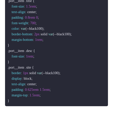
.port__item
.title
 {

font-size
: 
1.5rem
;

text-align
: center;

padding
: 
0.8rem
0
;

font-weight
: 
700
;

color
: 
var
(--black100);

border-bottom
: 
2px
 solid 
var
(--black100);

margin-bottom
: 
1rem
;

.port__item
.desc
 {

font-size
: 
1rem
;

.port__item
.site
 {

border
: 
1px
 solid 
var
(--black100);

display
: block;

text-align
: center;

padding
: 
0.625rem
1.5rem
;

margin-top
: 
1.5rem
;
