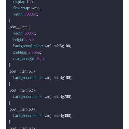
display
: flex;

flex-wrap
: wrap;

width
: 
7000px
;

.port__item
 {

width
: 
500px
;

height
: 
70vh
;

background-color
: 
var
(--subBg100);

padding
: 
2.5rem
;

margin-right
: 
20px
;

.port__item
.p1
 {

background-color
: 
var
(--subBg100);

.port__item
.p2
 {

background-color
: 
var
(--subBg200);

.port__item
.p3
 {

background-color
: 
var
(--subBg300);

.port__item
.p4
 {
