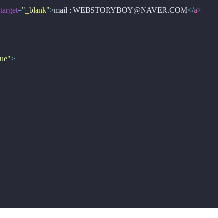
target
=
"_blank"
>
mail : WEBSTORYBOY@NAVER.COM
</
a
>
rue"
>