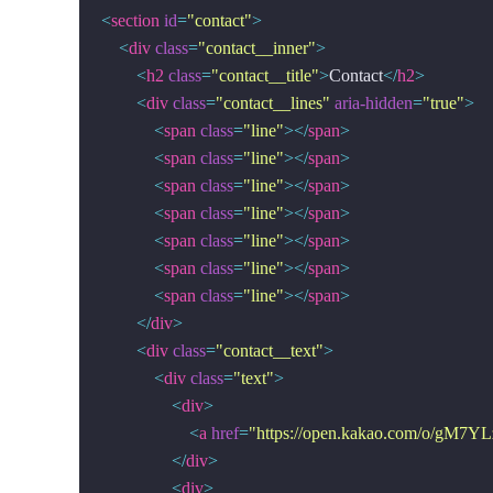
<
section
id
=
"contact"
>
<
div
class
=
"contact__inner"
>
<
h2
class
=
"contact__title"
>
Contact
</
h2
>
<
div
class
=
"contact__lines"
aria-hidden
=
"true"
>
<
span
class
=
"line"
>
</
span
>
<
span
class
=
"line"
>
</
span
>
<
span
class
=
"line"
>
</
span
>
<
span
class
=
"line"
>
</
span
>
<
span
class
=
"line"
>
</
span
>
<
span
class
=
"line"
>
</
span
>
<
span
class
=
"line"
>
</
span
>
</
div
>
<
div
class
=
"contact__text"
>
<
div
class
=
"text"
>
<
div
>
<
a
href
=
"https://open.kakao.com/o/gM7Y
</
div
>
<
div
>