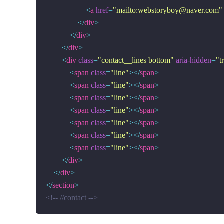
<
a
href
=
"mailto:webstoryboy@naver.com"
</
div
>
</
div
>
</
div
>
<
div
class
=
"contact__lines bottom"
aria-hidden
=
"t
<
span
class
=
"line"
>
</
span
>
<
span
class
=
"line"
>
</
span
>
<
span
class
=
"line"
>
</
span
>
<
span
class
=
"line"
>
</
span
>
<
span
class
=
"line"
>
</
span
>
<
span
class
=
"line"
>
</
span
>
<
span
class
=
"line"
>
</
span
>
</
div
>
</
div
>
</
section
>
<!-- //contact -->