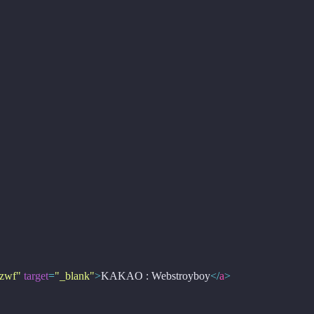
Lzwf"
target
=
"_blank"
>
KAKAO : Webstroyboy
</
a
>