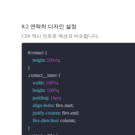
8.2 연락처 디자인 설정
CSS 역시 인트로 섹션과 비슷합니다.
#contact
 {

height
: 
100vh
;

.contact__inner
 {

width
: 
100%
;

height
: 
100%
;

padding
: 
16px
;

align-items
: flex-start;

justify-content
: flex-end;

flex-direction
: column;
