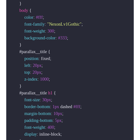
        }

body
 {

color
: 
#fff
;

font-family
: 
"NexonLv1Gothic"
;

font-weight
: 
300
;

background-color
: 
#333
;

        }

#parallax__title
 {

position
: fixed;

left
: 
20px
;

top
: 
20px
;

z-index
: 
1000
;

        }

#parallax__title
h1
 {

font-size
: 
30px
;

border-bottom
: 
1px
 dashed 
#fff
;

margin-bottom
: 
10px
;

padding-bottom
: 
5px
;

font-weight
: 
400
;

display
: inline-block;
