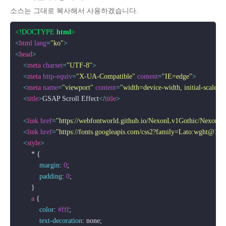
소스는 그대로 복사해서 사용하겠습니다.
<!DOCTYPE 
html
>
<
html
lang
=
"ko"
>
<
head
>
<
meta
charset
=
"UTF-8"
>
<
meta
http-equiv
=
"X-UA-Compatible"
content
=
"IE=edge"
>
<
meta
name
=
"viewport"
content
=
"width=device-width, initial-scale=1
<
title
>
GSAP Scroll Effect
</
title
>
<
link
href
=
"https://webfontworld.github.io/NexonLv1Gothic/NexonLv
<
link
href
=
"https://fonts.googleapis.com/css2?family=Lato:wght@10
<
style
>
        * {

margin
: 
0
;

padding
: 
0
;

        }

a
 {

color
: 
#fff
;

text-decoration
: none;
