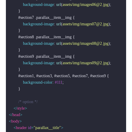
background-image
: 
url
(
assets/img/images06@2.jpg
);

        }

#section7
.parallax__item__img
 {

background-image
: 
url
(
assets/img/images07@2.jpg
);

        }

#section8
.parallax__item__img
 {

background-image
: 
url
(
assets/img/images08@2.jpg
);

        }

#section9
.parallax__item__img
 {

background-image
: 
url
(
assets/img/images09@2.jpg
);

        }

#section1
, 
#section3
, 
#section5
, 
#section7
, 
#section9
 {

background-color
: 
#111
;

        }

/* option */
</
style
>
</
head
>
<
body
>
<
header
id
=
"parallax__title"
>