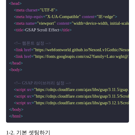
<
head
>
<
meta
charset
=
"UTF-8"
>
<
meta
http-equiv
=
"X-UA-Compatible"
content
=
"IE=edge"
>
<
meta
name
=
"viewport"
content
=
"width=device-width, initial-scale=1
<
title
>
GSAP Scroll Effect
</
title
>
<!-- 웹폰트 설정 -->
<
link
href
=
"https://webfontworld.github.io/NexonLv1Gothic/NexonLv
<
link
href
=
"https://fonts.googleapis.com/css2?family=Lato:wght@10
</
head
>
<
body
>
<!-- GSAP 라이브러리 설정 -->
<
script
src
=
"https://cdnjs.cloudflare.com/ajax/libs/gsap/3.11.5/gsap.min
<
script
src
=
"https://cdnjs.cloudflare.com/ajax/libs/gsap/3.11.5/ScrollTr
<
script
src
=
"https://cdnjs.cloudflare.com/ajax/libs/gsap/3.12.1/ScrollT
</
body
>
</
html
>
1-2. 기본 셋팅하기