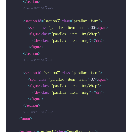
</
section
>
<!-- //section5 -->
<
section
id
=
"section6"
class
=
"parallax__item"
>
<
span
class
=
"parallax__item__num"
>
06
</
span
>
<
figure
class
=
"parallax__item__imgWrap"
>
<
div
class
=
"parallax__item__img"
>
</
div
>
</
figure
>
</
section
>
<!-- //section6 -->
<
section
id
=
"section7"
class
=
"parallax__item"
>
<
span
class
=
"parallax__item__num"
>
07
</
span
>
<
figure
class
=
"parallax__item__imgWrap"
>
<
div
class
=
"parallax__item__img"
>
</
div
>
</
figure
>
</
section
>
<!-- //section7 -->
</
main
>
<
section
id
=
"section8"
class
=
"parallax__item"
>