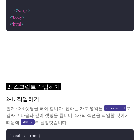
</
script
>
</
body
>
</
html
>
2. 스크립트 작업하기
2-1. 작업하기
#horizontal
먼저 CSS 셋팅을 해야 합니다. 원하는 가로 영역을
로
감싸고 다음과 같이 셋팅을 합니다. 5개의 섹션을 작업할 것이기
500vw
때문에
로 설정햇습니다.
#parallax__cont
 {
