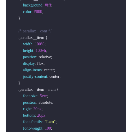
background
: 
#fff
;

color
: 
#000
;

        }

/* parallax__cont */
.parallax__item
 {

width
: 
100%
;

height
: 
100vh
;

position
: relative;

display
: flex;

align-items
: center;

justify-content
: center;

        }

.parallax__item__num
 {

font-size
: 
5vw
;

position
: absolute;

right
: 
20px
;

bottom
: 
20px
;

font-family
: 
"Lato"
;

font-weight
: 
100
;
