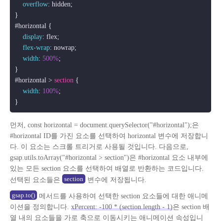
overflow
: hidden;

#horizontal
 {

display
: flex;

flex-wrap
: nowrap;

width
: 
500%
;

#horizontal
 > 
section
 {

width
: 
100%
;

}
먼저, const horizontal = document.querySelector("#horizontal");은
#horizontal ID를 가진 요소를 선택하여 horizontal 변수에 저장합니
다. 이 요소는 스크롤 트리거로 사용될 것입니다. 다음으로,
gsap.utils.toArray("#horizontal > section")은 #horizontal 요소 내부에
있는 모든 section 요소를 선택하여 배열로 반환하는 코드입니다.
section
선택된 요소들은
변수에 저장됩니다.
gsap.to()
메서드를 사용하여 선택한 section 요소들에 대한 애니메
이션을 정의합니다.
xPercent: -100 * (section.length - 1)
은 section 배
열 내의 요소들을 가로 축으로 이동시키는 애니메이션 속성입니