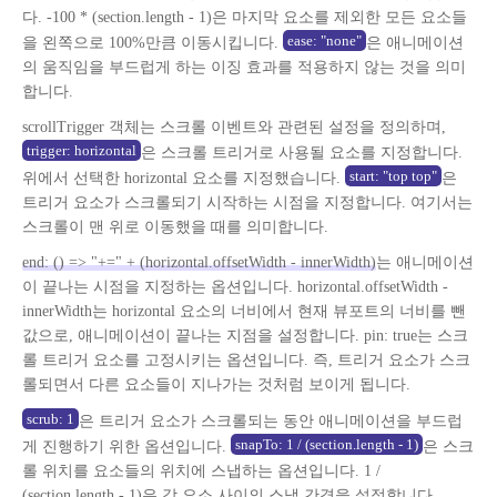
다. -100 * (section.length - 1)은 마지막 요소를 제외한 모든 요소들
ease: "none"
을 왼쪽으로 100%만큼 이동시킵니다.
은 애니메이션
의 움직임을 부드럽게 하는 이징 효과를 적용하지 않는 것을 의미
합니다.
scrollTrigger 객체는 스크롤 이벤트와 관련된 설정을 정의하며,
trigger: horizontal
은 스크롤 트리거로 사용될 요소를 지정합니다.
start: "top top"
위에서 선택한 horizontal 요소를 지정했습니다.
은
트리거 요소가 스크롤되기 시작하는 시점을 지정합니다. 여기서는
스크롤이 맨 위로 이동했을 때를 의미합니다.
end: () => "+=" + (horizontal.offsetWidth - innerWidth)
는 애니메이션
이 끝나는 시점을 지정하는 옵션입니다. horizontal.offsetWidth -
innerWidth는 horizontal 요소의 너비에서 현재 뷰포트의 너비를 뺀
값으로, 애니메이션이 끝나는 지점을 설정합니다. pin: true는 스크
롤 트리거 요소를 고정시키는 옵션입니다. 즉, 트리거 요소가 스크
롤되면서 다른 요소들이 지나가는 것처럼 보이게 됩니다.
scrub: 1
은 트리거 요소가 스크롤되는 동안 애니메이션을 부드럽
snapTo: 1 / (section.length - 1)
게 진행하기 위한 옵션입니다.
은 스크
롤 위치를 요소들의 위치에 스냅하는 옵션입니다. 1 /
(section.length - 1)은 각 요소 사이의 스냅 간격을 설정합니다.