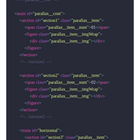
<
main
id
=
"parallax__cont"
>
<
section
id
=
"section1"
class
=
"parallax__item"
>
<
span
class
=
"parallax__item__num"
>
01
</
span
>
<
figure
class
=
"parallax__item__imgWrap"
>
<
div
class
=
"parallax__item__img"
>
</
div
>
</
figure
>
</
section
>
<!-- //section1 -->
<
section
id
=
"section2"
class
=
"parallax__item"
>
<
span
class
=
"parallax__item__num"
>
02
</
span
>
<
figure
class
=
"parallax__item__imgWrap"
>
<
div
class
=
"parallax__item__img"
>
</
div
>
</
figure
>
</
section
>
<!-- //section2 -->
<
main
id
=
"horizontal"
>
<
section
id
=
"section3"
class
=
"parallax__item"
>