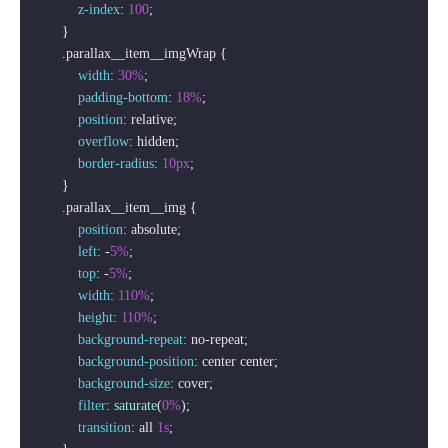
z-index
: 
100
;

        }

.parallax__item__imgWrap
 {

width
: 
30%
;

padding-bottom
: 
18%
;

position
: relative;

overflow
: hidden;

border-radius
: 
10px
;

        }

.parallax__item__img
 {

position
: absolute;

left
: -
5%
; 

top
: -
5%
;

width
: 
110%
;

height
: 
110%
;

background-repeat
: no-repeat;

background-position
: center center;

background-size
: cover;

filter
: 
saturate
(
0%
);

transition
: all 
1s
;
