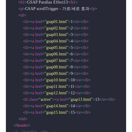
<
h1
>
GSAP Parallax Effect13
</
h1
>
<
p
>
GSAP scrollTrigger - 가로/세로 효과
</
p
>
<
ul
>
<
li
>
<
a
href
=
"gsap01.html"
>
1
</
a
>
</
li
>
<
li
>
<
a
href
=
"gsap02.html"
>
2
</
a
>
</
li
>
<
li
>
<
a
href
=
"gsap03.html"
>
3
</
a
>
</
li
>
<
li
>
<
a
href
=
"gsap04.html"
>
4
</
a
>
</
li
>
<
li
>
<
a
href
=
"gsap05.html"
>
5
</
a
>
</
li
>
<
li
>
<
a
href
=
"gsap06.html"
>
6
</
a
>
</
li
>
<
li
>
<
a
href
=
"gsap07.html"
>
7
</
a
>
</
li
>
<
li
>
<
a
href
=
"gsap08.html"
>
8
</
a
>
</
li
>
<
li
>
<
a
href
=
"gsap09.html"
>
9
</
a
>
</
li
>
<
li
>
<
a
href
=
"gsap10.html"
>
10
</
a
>
</
li
>
<
li
>
<
a
href
=
"gsap11.html"
>
11
</
a
>
</
li
>
<
li
>
<
a
href
=
"gsap12.html"
>
12
</
a
>
</
li
>
<
li
class
=
"active"
>
<
a
href
=
"gsap13.html"
>
13
</
a
>
</
li
>
<
li
>
<
a
href
=
"gsap14.html"
>
14
</
a
>
</
li
>
<
li
>
<
a
href
=
"gsap15.html"
>
15
</
a
>
</
li
>
</
ul
>
</
header
>
<!-- //parallax__title  -->