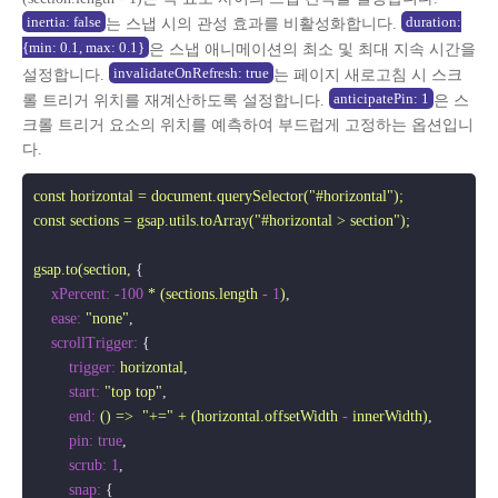
inertia: false
duration:
는 스냅 시의 관성 효과를 비활성화합니다.
{min: 0.1, max: 0.1}
은 스냅 애니메이션의 최소 및 최대 지속 시간을
invalidateOnRefresh: true
설정합니다.
는 페이지 새로고침 시 스크
anticipatePin: 1
롤 트리거 위치를 재계산하도록 설정합니다.
은 스
크롤 트리거 요소의 위치를 예측하여 부드럽게 고정하는 옵션입니
다.
const
horizontal
=
document.querySelector("#horizontal");
const
sections
=
gsap.utils.toArray("#horizontal
>
section");
gsap.to(section,
 {

xPercent:
-100
*
(sections.length
-
1
)
,

ease:
"none"
,

scrollTrigger:
 {

trigger:
horizontal
,

start:
"top top"
,

end:
()
=>
"+="
+
(horizontal.offsetWidth
-
innerWidth)
,

pin:
true
,

scrub:
1
,

snap:
 {
