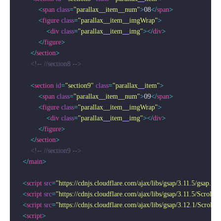
<
span
class
=
"parallax__item__num"
>
08
</
span
>
<
figure
class
=
"parallax__item__imgWrap"
>
<
div
class
=
"parallax__item__img"
>
</
div
>
</
figure
>
</
section
>
<!-- //section8 -->
<
section
id
=
"section9"
class
=
"parallax__item"
>
<
span
class
=
"parallax__item__num"
>
09
</
span
>
<
figure
class
=
"parallax__item__imgWrap"
>
<
div
class
=
"parallax__item__img"
>
</
div
>
</
figure
>
</
section
>
<!-- //section9 -->
</
main
>
<
script
src
=
"https://cdnjs.cloudflare.com/ajax/libs/gsap/3.11.5/gsap.min
<
script
src
=
"https://cdnjs.cloudflare.com/ajax/libs/gsap/3.11.5/ScrollTr
<
script
src
=
"https://cdnjs.cloudflare.com/ajax/libs/gsap/3.12.1/ScrollT
<
script
>