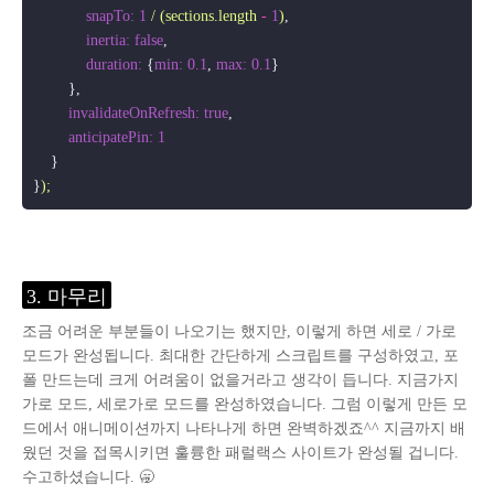
snapTo:
1
/
(sections.length
-
1
)
,

inertia:
false
,

duration:
 {
min:
0.1
, 
max:
0.1
}

        },

invalidateOnRefresh:
true
,

anticipatePin:
1
    }

}
);
3. 마무리
조금 어려운 부분들이 나오기는 했지만, 이렇게 하면 세로 / 가로
모드가 완성됩니다. 최대한 간단하게 스크립트를 구성하였고, 포
폴 만드는데 크게 어려움이 없을거라고 생각이 듭니다. 지금가지
가로 모드, 세로가로 모드를 완성하였습니다. 그럼 이렇게 만든 모
드에서 애니메이션까지 나타나게 하면 완벽하겠죠^^ 지금까지 배
웠던 것을 접목시키면 훌륭한 패럴랙스 사이트가 완성될 겁니다.
수고하셨습니다. 🥱