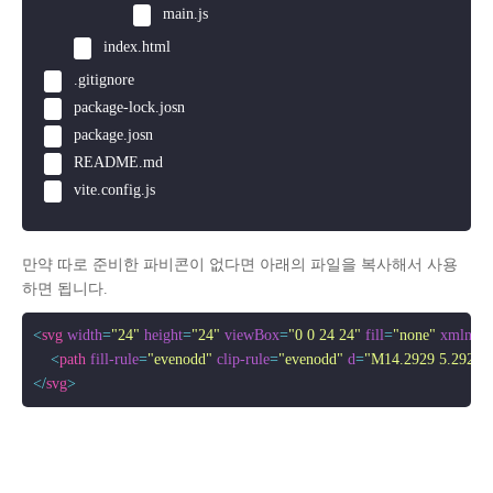
main.js
index.html
.gitignore
package-lock.josn
package.josn
README.md
vite.config.js
만약 따로 준비한 파비콘이 없다면 아래의 파일을 복사해서 사용
하면 됩니다.
<
svg
width
=
"24"
height
=
"24"
viewBox
=
"0 0 24 24"
fill
=
"none"
xmlns
=
<
path
fill-rule
=
"evenodd"
clip-rule
=
"evenodd"
d
=
"M14.2929 5.29289C
</
svg
>