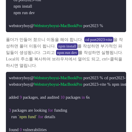
    npm install

    npm run dev

webstoryboy@
Webstoryboyui
-
MacBookPro
폴더가 만들어 졌으니 이동을 해야 합니다.
을 작
cd port2023-vite
성하면 폴더 이동이 됩니다.
를 작성하면 부가적인 파
npm install
일들이 생성됩니다. 그리고
를 작성하면 실행됩니다.
npm run dev
Local의 주소를 복사하여 브라우저에서 열어도 되고, ctrl+클릭을
하시면 열립니다.
webstoryboy@
Webstoryboyui
-
MacBookPro
 port2023 % cd port2023-vite

webstoryboy@
Webstoryboyui
-
MacBookPro
 port2023-vite % npm install

added 
9
 packages, and audited 
10
 packages 
in
 6s

3
 packages are looking 
for
 funding

  run 
`npm fund`
for
 details

found 
0
 vulnerabilities
