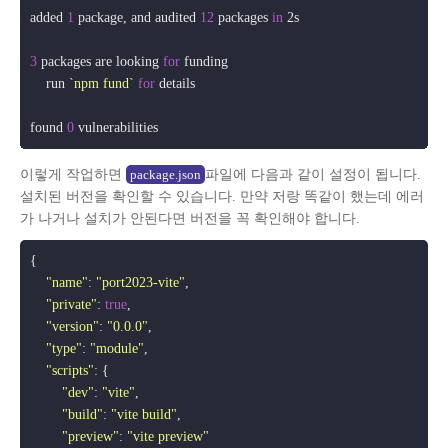
added 
1
 package, and audited 
12
 packages 
in
 2s

3
 packages are looking 
for
 funding

    run 
`npm fund`
for
 details

found 
0
이렇게 작업하면
파일에 다음과 같이 설정이 됩니다.
package.json
설치된 버전을 확인할 수 있습니다. 만약 저랑 똑같이 했는데 에러
가 나거나 설치가 안된다면 버전을 꼭 확인해야 합니다.
{

"name"
: 
"port2023-vite"
,

"private"
: 
true
,

"version"
: 
"0.0.0"
,

"type"
: 
"module"
,

"scripts"
: {

"dev"
: 
"vite"
,

"build"
: 
"vite build"
,

"preview"
: 
"vite preview"