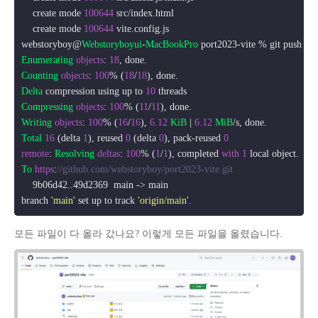
    create mode 
100644
 src/index.
html
    create mode 
100644
 vite.
config
.
js
webstoryboy@
Webstoryboyui
-
MacBookPro
Enumerating
objects
: 
18
Counting
objects
: 
100
% (
18
/
18
Delta
 compression using up to 
10
Compressing
objects
: 
100
% (
11
/
11
Writing
objects
: 
100
% (
16
/
16
), 
6.12
KiB
 | 
6.12
MiB
Total
16
 (delta 
1
), reused 
0
 (delta 
0
), pack-reused 
0
remote
: 
Resolving
deltas
: 
100
% (
1
/
1
), completed 
with
1
To
https
:
//github.com/webstoryboy/port2023-vite.git
    9b06d42..49d2369  main -> main

branch 
'main'
 set up to track 
'origin/main'
모든 파일이 다 올라 갔나요? 이렇게 모든 파일을 올렸습니다.