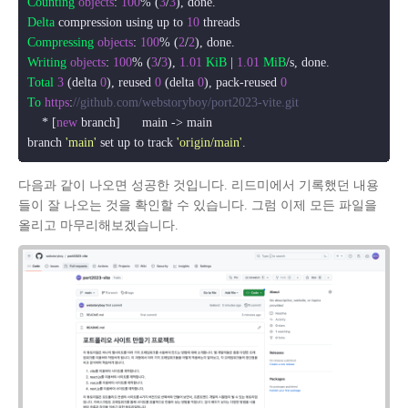
Counting
objects
: 
100
% (
3
/
3
Delta
 compression using up to 
10
Compressing
objects
: 
100
% (
2
/
2
Writing
objects
: 
100
% (
3
/
3
), 
1.01
KiB
 | 
1.01
MiB
Total
3
 (delta 
0
), reused 
0
 (delta 
0
), pack-reused 
0
To
https
:
//github.com/webstoryboy/port2023-vite.git
    * [
new
 branch]      main -> main

branch 
'main'
 set up to track 
'origin/main'
다음과 같이 나오면 성공한 것입니다. 리드미에서 기록했던 내용
들이 잘 나오는 것을 확인할 수 있습니다. 그럼 이제 모든 파일을
올리고 마무리해보겠습니다.