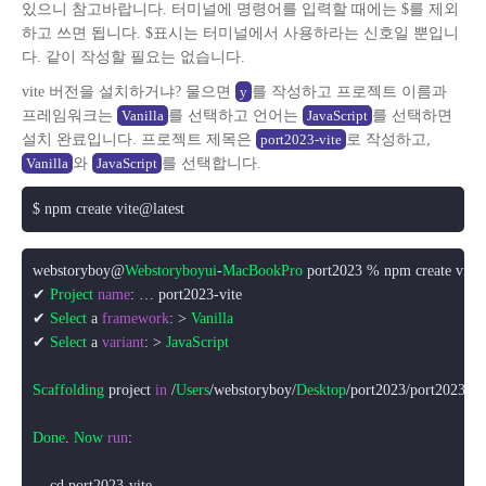
있으니 참고바랍니다. 터미널에 명령어를 입력할 때에는 $를 제외
하고 쓰면 됩니다. $표시는 터미널에서 사용하라는 신호일 뿐입니
다. 같이 작성할 필요는 없습니다.
vite 버전을 설치하거냐? 물으면
를 작성하고 프로젝트 이름과
y
프레임워크는
를 선택하고 언어는
를 선택하면
Vanilla
JavaScript
설치 완료입니다. 프로젝트 제목은
로 작성하고,
port2023-vite
와
를 선택합니다.
Vanilla
JavaScript
$ npm create vite@latest
webstoryboy@
Webstoryboyui
-
MacBookPro
 port2023 % npm create vite@
✔ 
Project
name
: … port2023-vite

✔ 
Select
 a 
framework
: > 
Vanilla
✔ 
Select
 a 
variant
: > 
JavaScript
Scaffolding
 project 
in
 /
Users
/webstoryboy/
Desktop
/port2023/port2023-vite
Done
. 
Now
run
:

    cd port2023-vite
