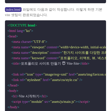
파일에도 다음과 같이 작성합니다. 이렇게 하면 기본
index.html
vite 셋팅이 완료되었습니다.
<!DOCTYPE 
html
>
<
html
lang
=
"ko"
>
<
head
>
<
meta
charset
=
"UTF-8"
>
<
meta
name
=
"viewport"
content
=
"width=device-width, initial-scale=1
<
meta
name
=
"description"
content
=
"한가지 사이트를 다양한 프레임
<
meta
name
=
"keyword"
content
=
"포트폴리오, 리액트, 뷰, 넥스트, 웹스토리보이, 
<
title
>
포트폴리오 사이트 만들기 😇 Vite-Site
</
title
>
<
link
rel
=
"icon"
type
=
"image/svg+xml"
href
=
"assets/img/favicon.svg"
<
link
rel
=
"stylesheet"
href
=
"assets/css/style.css"
 />
</
head
>
<
body
>
<
h1
>
Vite 시작하기
</
h1
>
<
script
type
=
"module"
src
=
"assets/js/main.js"
>
</
script
>
</
body
>