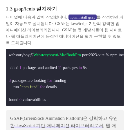
1.3 gsap/lenis 설치하기
터미널에 다음과 같이 작업합니다.
를 작성하면 파
npm install gsap
일이 자동으로 설치됩니다. GSAP는 JavaScript 기반의 강력한 웹
애니메이션 라이브러리입니다. GSAP는 웹 개발자들이 웹 사이트
나 웹 애플리케이션에 동적인 애니메이션을 쉽게 구현할 수 있도
록 도와줍니다.
webstoryboy@
Webstoryboyui
-
MacBookPro
 port2023-vite % npm install 
added 
1
 package, and audited 
11
 packages 
in
 5s

3
 packages are looking 
for
 funding

    run 
`npm fund`
for
 details

found 
0
GSAP(GreenSock Animation Platform)은 강력하고 유연
한 JavaScript 기반 애니메이션 라이브러리로서
, 웹 애