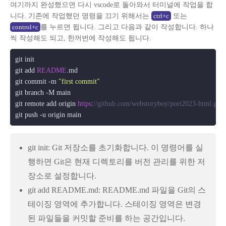
여기까지 완성했으면 다시 vscode로 돌아와서 터미널에 작업을 합
니다. 기존에 작업했던 명령을 끄기 위해서는
또는
ctrl+c
를 누르면 됩니다. 그리고 다음과 같이 작성합니다. 하나
control+c
씩 작성해도 되고, 한꺼번에 작성해도 됩니다.
git init

git add 
README
.
md
git commit -m 
"first commit"
git branch -M main

git remote add origin 
https
:
//github.com/webstoryboy/port2023-html.git
git init: Git 저장소를 초기화합니다. 이 명령어를 실
행하면 Git은 현재 디렉토리를 버전 관리를 위한 저
장소로 설정합니다.
git add README.md: README.md 파일을 Git의 스
테이징 영역에 추가합니다. 스테이징 영역은 변경
된 파일들을 커밋할 준비를 하는 공간입니다.