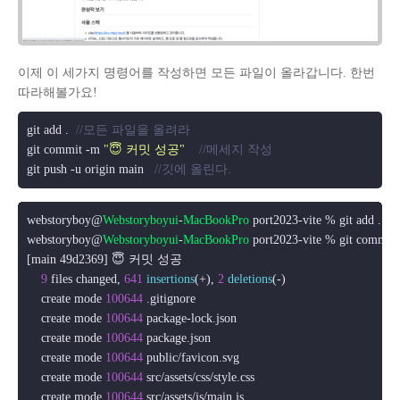
이제 이 세가지 명령어를 작성하면 모든 파일이 올라갑니다. 한번
따라해볼가요!
git add .  
//모든 파일을 올려라
git commit -m 
"😇 커밋 성공"
//메세지 작성
git push -u origin main   
//깃에 올린다.
webstoryboy@
Webstoryboyui
-
MacBookPro
 port2023-vite % git add .

webstoryboy@
Webstoryboyui
-
MacBookPro
 port2023-vite % git commit 
[main 49d2369] 😇 커밋 성공

9
 files changed, 
641
insertions
(+), 
2
deletions
(-)

    create mode 
100644
 .
gitignore
    create mode 
100644
 package-lock.
json
    create mode 
100644
 package.
json
    create mode 
100644
 public/favicon.
svg
    create mode 
100644
 src/assets/css/style.
css
    create mode 
100644
 src/assets/js/main.
js