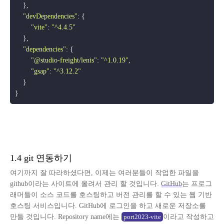
    },

"devDependencies"
: {

"vite"
: 
"^4.4.5"
    },

"dependencies"
: {

"@studio-freight/lenis"
: 
"^1.0.19"
,

"gsap"
: 
"^3.12.2"
    }

1.4 git 연동하기
여기까지 잘 따라하셨다면, 이제는 여러분들이 작업한 파일을
github이라는 사이트에 올려서 관리 할 것입니다.
GitHub
는 프로그
래머들이 소스 코드를 호스팅하고 버전 관리를 할 수 있는 웹 기반
호스팅 서비스입니다. GitHub에 로그인을 하고 새로운 저장소를
만들 것입니다. Repository name에는
이라고 작성하고
port2023-vite