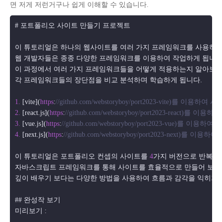
면 저게 저런거구나 쉽게 이해할 수 있습니다.
# 포트폴리오 사이트 만들기 프로젝트

이 튜토리얼은 하나의 웹사이트를 여러 가지 프레임워크를 사용하여 
웹 개발자들은 종종 다양한 프레임워크를 이용하여 작업하게 됩니다. 
이 과정에서 여러 가지 프레임워크들을 어떻게 적용하는지 알아보고, 
각 프레임워크들의 장단점을 비교 분석하며 학습하게 됩니다.

1.
 [vite](
https
:
//github.com/webstoryboy/port2023-vite)를 이용
2.
 [react.
js
](
https
:
//github.com/webstoryboy/port2023-react)를
3.
 [vue.
js
](
https
:
//github.com/webstoryboy/port2023-vue)를 
4.
 [next.
js
](
https
:
//github.com/webstoryboy/port2023-next)를
이 튜토리얼은 포트폴리오 컨셉의 사이트를 
4
가지 버전으로 반복하여
자바스크립트 프레임워크를 통해 사이트를 효율적으로 만들어 보는 방
깊이 배우기 보다는 다양한 방법을 사용하여 흐름과 감각을 익히기 위
## 완성작 보기 

미리보기 : 
