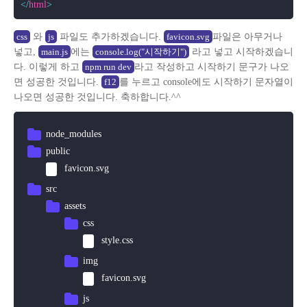
</
html
>
와
파일도 추가하겠습니다.
파일은 아무거나
css
js
favicon.svg
넣고,
에는
라고 넣고 시작하겠습니
main.js
console.log("시작하기")
다. 이렇게 하고
라고 작성하고 시작하기 문구가 나오
npm run dev
면 성공한 것입니다.
를 누르고 console에도 시작하기 문자열이
f12
나오면 성공한 것입니다. 축하합니다.^^
node_modules
public
favicon.svg
src
assets
css
style.css
img
favicon.svg
js