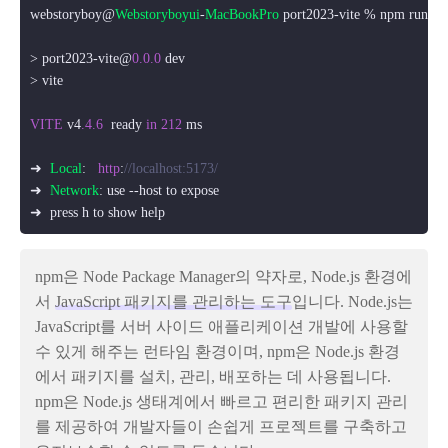
webstoryboy@
Webstoryboyui
-
MacBookPro
 port2023-vite % npm run dev
> port2023-vite@
0.0
.0
 dev

> vite

VITE
 v4
.4
.6
  ready 
in
212
 ms

➜  
Local
:   
http
:
//localhost:5173/
➜  
Network
: use --host to expose

➜  press h to show help
npm은 Node Package Manager의 약자로, Node.js 환경에
서
JavaScript 패키지를 관리하는 도구
입니다. Node.js는
JavaScript를 서버 사이드 애플리케이션 개발에 사용할
수 있게 해주는 런타임 환경이며, npm은 Node.js 환경
에서 패키지를 설치, 관리, 배포하는 데 사용됩니다.
npm은 Node.js 생태계에서 빠르고 편리한 패키지 관리
를 제공하여 개발자들이 손쉽게 프로젝트를 구축하고