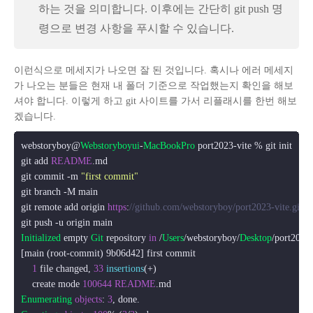
하는 것을 의미합니다. 이후에는 간단히 git push 명
령으로 변경 사항을 푸시할 수 있습니다.
이런식으로 메세지가 나오면 잘 된 것입니다. 혹시나 에러 메세지
가 나오는 분들은 현재 내 폴더 기준으로 작업했는지 확인을 해보
셔야 합니다. 이렇게 하고 git 사이트를 가서 리플래시를 한번 해보
겠습니다.
webstoryboy@
Webstoryboyui
-
MacBookPro
 port2023-vite % git init

git add 
README
.
md
git commit -m 
"first commit"
git branch -M main

git remote add origin 
https
:
//github.com/webstoryboy/port2023-vite.git
Initialized
 empty 
Git
 repository 
in
 /
Users
/webstoryboy/
Desktop
/port2023/
[main (root-commit) 9b06d42] first commit

1
 file changed, 
33
insertions
(+)

    create mode 
100644
README
.
md
Enumerating
objects
: 
3