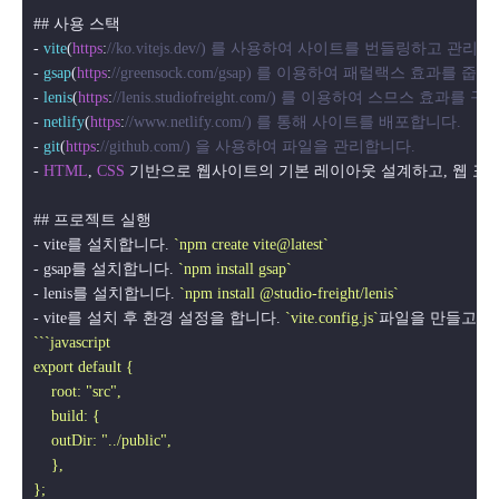
## 사용 스택

- 
vite
(
https
:
//ko.vitejs.dev/) 를 사용하여 사이트를 번들링하고 관리합
- 
gsap
(
https
:
//greensock.com/gsap) 를 이용하여 패럴랙스 효과를 줍니
- 
lenis
(
https
:
//lenis.studiofreight.com/) 를 이용하여 스므스 효과를 
- 
netlify
(
https
:
//www.netlify.com/) 를 통해 사이트를 배포합니다.
- 
git
(
https
:
//github.com/) 을 사용하여 파일을 관리합니다.
- 
HTML
, 
CSS
 기반으로 웹사이트의 기본 레이아웃 설계하고, 웹 표준
## 프로젝트 실행

- vite를 설치합니다. 
`npm create vite@latest`
- gsap를 설치합니다. 
`npm install gsap`
- lenis를 설치합니다. 
`npm install @studio-freight/lenis`
- vite를 설치 후 환경 설정을 합니다. 
`vite.config.js`
``
`javascript

export default {

    root: "src",

    build: {

    outDir: "../public",

    },
