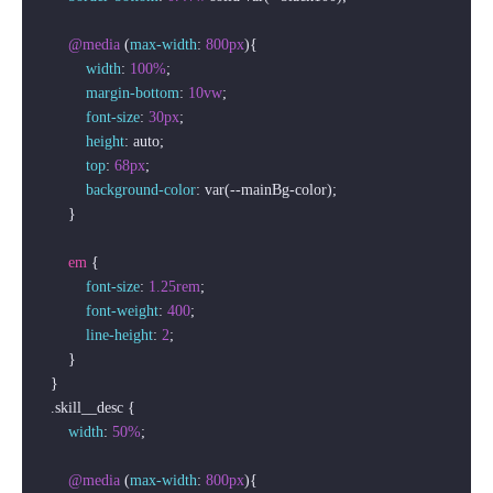
@media
 (
max-width
: 
800px
){ 

width
: 
100%
;

margin-bottom
: 
10vw
;

font-size
: 
30px
;

height
: auto;

top
: 
68px
;

background-color
: var(--mainBg-color);

        }

em
 {

font-size
: 
1.25rem
;

font-weight
: 
400
;

line-height
: 
2
;

        }

    }

.skill__desc
 {

width
: 
50%
;

@media
 (
max-width
: 
800px
){ 
