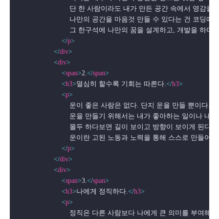
                            단 한 사람이라도 내가 만든 공간 속에
                            나만의 공간을 마음것 만들 수 있다는 건 코
                            그 한구석에 나만의 꿈을 설계하고, 개발을 
</
p
>
</
div
>
<
div
>
<
span
>
2.
</
span
>
<
h3
>
열심히 할수록 기회는 따른다.
</
h3
>
<
p
>
                            운이 좋은 사람은 없다. 단지 운을 만들 뿐이다. 

                            운을 만들기 위해서는 내가 좋아하는 일이
                            몰두 하다보면 길이 보이고 방향이 보이게 된다. 

                            운이란 고된 노동과 노력을 통해 스스로 만들어
</
p
>
</
div
>
<
div
>
<
span
>
3.
</
span
>
<
h3
>
나에게 정직하다.
</
h3
>
<
p
>
                            정직은 다른 사람보다 나에게 큰 의미를 부여해야 