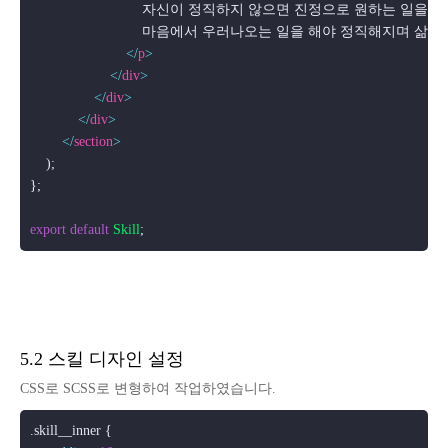
                            자신이 정직하지 않으면 진정으로 원하는 
                            마음에서 우러나오는 일을 해야 정직해지며 
</
p
>
</
div
>
</
div
>
</
div
>
</
section
>
    );

};

export
default
Skill
5.2 스킬 디자인 설정
CSS로 SCSS로 변형하여 작업하였습니다.
.skill__inner
 {
