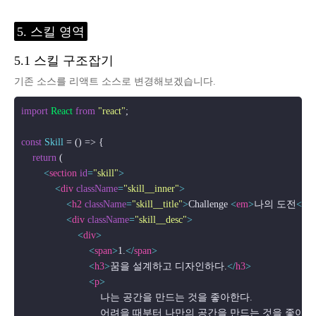
5. 스킬 영역
5.1 스킬 구조잡기
기존 소스를 리액트 소스로 변경해보겠습니다.
import
React
from
"react"
;

const
Skill
 = (
) => {

return
 (

<
section
id
=
"skill"
>
<
div
className
=
"skill__inner"
>
<
h2
className
=
"skill__title"
>
Challenge 
<
em
>
나의 도전
</
e
<
div
className
=
"skill__desc"
>
<
div
>
<
span
>
1.
</
span
>
<
h3
>
꿈을 설계하고 디자인하다.
</
h3
>
<
p
>
                            나는 공간을 만드는 것을 좋아한다. 

                            어려을 때부터 나만의 공간을 만드는 것