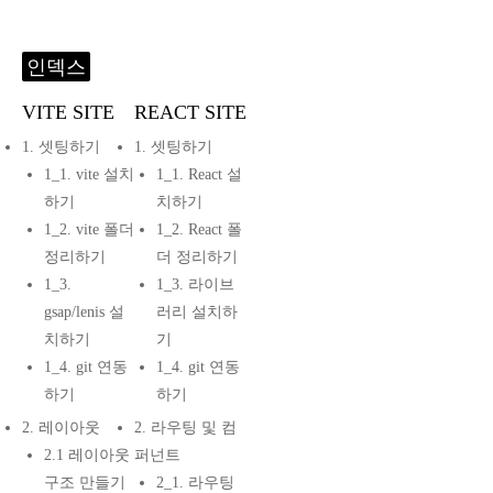
인덱스
VITE SITE
REACT SITE
1. 셋팅하기
1. 셋팅하기
1_1. vite 설치
1_1. React 설
하기
치하기
1_2. vite 폴더
1_2. React 폴
정리하기
더 정리하기
1_3.
1_3. 라이브
gsap/lenis 설
러리 설치하
치하기
기
1_4. git 연동
1_4. git 연동
하기
하기
2. 레이아웃
2. 라우팅 및 컴
2.1 레이아웃
퍼넌트
구조 만들기
2_1. 라우팅