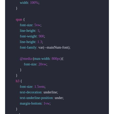
width
: 
100%
;

        }

span
 {

font-size
: 
5vw
;

line-height
: 
1
;

font-weight
: 
900
;

line-height
: 
1.3
;

font-family
: var(--mainNum-font);

@media
 (
max-width
: 
800px
){ 

font-size
: 
20vw
;

            }

        }

h3
 {

font-size
: 
1.5rem
;

text-decoration
: underline;

text-underline-position
: under;

margin-bottom
: 
1vw
;

        }
