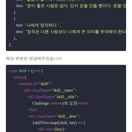
      desc: 
"운이 좋은 사람은 없다. 단지 운을 만들 뿐이다. 운을 만
    },

    {

      title: 
"나에게 정직하다."
,

      desc: 
"정직은 다른 사람보다 나에게 큰 의미를 부여해야 한다. 
    },

해당 부분만 변경해주었습니다.
const
Skill
 = (
) => {

return
 (

<
section
id
=
"skill"
>
<
div
className
=
"skill__inner"
>
<
h2
className
=
"skill__title"
>
                    Challenge 
<
em
>
나의 도전
</
em
>
</
h2
>
<
div
className
=
"skill__desc"
>
                    {skillText.map((skill, key) => (

<
div
key
=
{key}
>