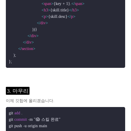
<
span
>
{key + 1}.
</
span
>
<
h3
>
{skill.title}
</
h3
>
<
p
>
{skill.desc}
</
p
>
</
div
>
                    ))}

</
div
>
</
div
>
</
section
>
    );

3. 마무리
이제 깃헙에 올리겠습니다.
git 
add
 .

git 
commit
-
m "😱 스킬 완료"

git push 
-