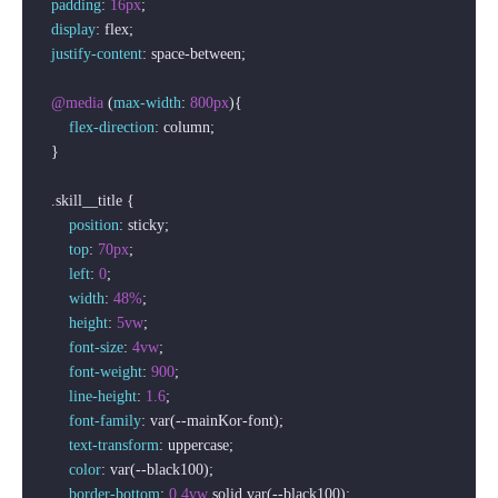
padding
: 
16px
;

display
: flex;

justify-content
: space-between;

@media
 (
max-width
: 
800px
){ 

flex-direction
: column;

    }

.skill__title
 {

position
: sticky;

top
: 
70px
;

left
: 
0
;

width
: 
48%
;

height
: 
5vw
;

font-size
: 
4vw
;

font-weight
: 
900
;

line-height
: 
1.6
;

font-family
: var(--mainKor-font);

text-transform
: uppercase;

color
: var(--black100);

border-bottom
: 
0.4vw
 solid var(--black100);
