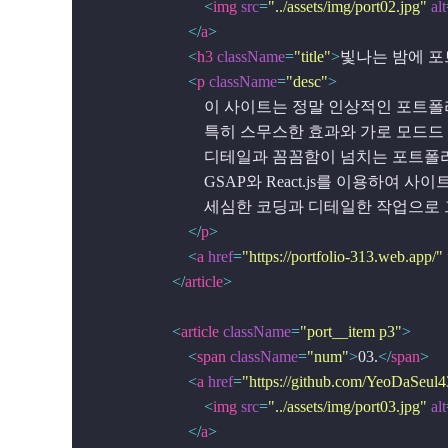
<
img
src
=
"../assets/img/port02.jpg"
alt
</
a
>
<
h3
className
=
"title"
>
빛나는 밤에 
<
p
className
=
"desc"
>
                            이 사이트는 정말 인상적인 
                            특히 스무스한 효과와 
                            디테일과 꼼꼼함이
                            GSAP와 Rea
                            세심한 코딩과 디테
</
p
>
<
a
href
=
"https://portfolio-313.web.app/"
</
article
>
<
article
className
=
"port__item p3"
>
<
span
className
=
"num"
>
03.
</
span
>
<
a
href
=
"https://github.com/YeoDaSeul4
<
img
src
=
"../assets/img/port03.jpg"
alt
</
a
>