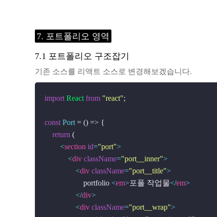
7. 포트폴리오 영역
7.1 포트폴리오 구조잡기
기존 소스를 리액트 소스로 변경해보겠습니다.
import
React
from
"react"
;

const
Port
 = (
) => {

return
 (

<
section
id
=
"port"
>
<
div
className
=
"port__inner"
>
<
div
className
=
"port__title"
>
                    portfolio 
<
em
>
포폴 작업물
</
em
>
</
div
>
<
div
className
=
"port__wrap"
>