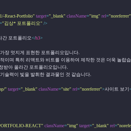
1/-React-Portfolio"
target
=
"_blank"
className
=
"img"
rel
=
"noreferrer"
=
"김상* 포트폴리오"
 />
라간 포트폴리오
</
h3
>
 자신의 스킬을 가장 멋지게 표현한 포트폴리오입니다.

로 모드는 매우 인상적이며 특히 리액트와 비트를 이용하여 제작한 것은 더욱 놀랍습
s.com에도 인정받아 올라간 포트폴리오입니다. 

 디자인 스킬과 기술력이 빛을 발휘한 결과물인 것 같습니다.

app/"
target
=
"_blank"
className
=
"site"
rel
=
"noreferrer"
>
사이트 보기
313/PORTFOLIO-REACT"
className
=
"img"
target
=
"_blank"
rel
=
"norefe