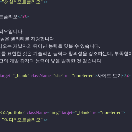
=
"천설* 포트폴리오"
 />
포트폴리오
</
h3
>
포트폴리오입니다. 

가로 모드드 높은 퀄리티를 자랑합니다. 

 넘치는 포트폴리오는 개발자의 뛰어난 능력을 엿볼 수 있습니다.

ct.js를 이용하여 사이트를 표현한 것은 기술적인 능력과 창의성을 강조하는데, 부족함
일한 작업으로 그의 개발 감각과 능력이 빛을 발휘한 것 같습니다. 

target
=
"_blank"
className
=
"site"
rel
=
"noreferrer"
>
사이트 보기
</
a
>
355/portfolio"
className
=
"img"
target
=
"_blank"
rel
=
"noreferrer"
>
=
"여다* 포트폴리오"
 />