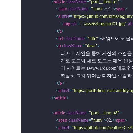
<
article
className
=
"port__item p1"
>
<
span
className
=
"num"
>
01.
</
span
>
<
a
href
=
"https://github.com/kimsangjunv
<
img
src
=
"../assets/img/port01.jpg"
alt
</
a
>
<
h3
className
=
"title"
>
어워드에도 올
<
p
className
=
"desc"
>
                            라마 디자인을 통해
                            가로 모드와 세
                            이 사이트는 awwward
                            확실히 그의 뛰어난
</
p
>
<
a
href
=
"https://portfoliosj-react.netlify.
</
article
>
<
article
className
=
"port__item p2"
>
<
span
className
=
"num"
>
02.
</
span
>
<
a
href
=
"https://github.com/seolhee