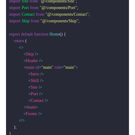
import
Site
from
"@/components/Site"
import
Port
from
"@/components/Port"
import
Contact
from
"@/components/Contact"
import
Skip
from
"@/components/Skip"
;

export
default
function
Home
(
) {

return
 (

<>
<
Skip
 />
<
Header
 />
<
main
id
=
"main"
role
=
"main"
>
<
Intro
 />
<
Skill
 />
<
Site
 />
<
Port
 />
<
Contact
 />
</
main
>
<
Footer
 />
</>
    );
