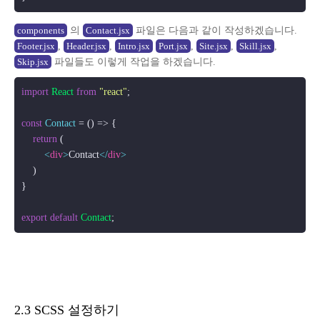
의
파일은 다음과 같이 작성하겠습니다.
components
Contact.jsx
,
,
,
,
,
Footer.jsx
Header.jsx
Intro.jsx
Port.jsx
Site.jsx
Skill.jsx
파일들도 이렇게 작업을 하겠습니다.
Skip.jsx
import
React
from
"react"
;

const
Contact
 = (
) => {

return
 (

<
div
>
Contact
</
div
>
    )

}

export
default
Contact
2.3 SCSS 설정하기