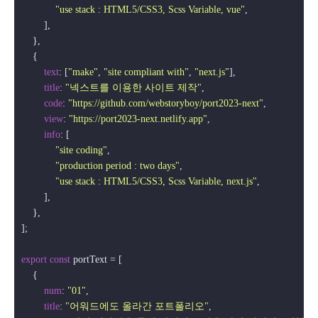
"use stack : HTML5/CSS3, Scss Variable, vue"
,

        ],

    },

    {

text
: [
"make"
, 
"site compliant with"
, 
"next.js"
],

title
: 
"넥스트를 이용한 사이트 제작"
,

code
: 
"https://github.com/webstoryboy/port2023-next"
,

view
: 
"https://port2023-next.netlify.app"
,

info
: [

"site coding"
,

"production period : two days"
,

"use stack : HTML5/CSS3, Scss Variable, next.js"
,

        ],

    },

];

export
const
 portText = [

    {

num
: 
"01"
,

title
: 
"어워드에도 올라간 포트폴리오"
,
