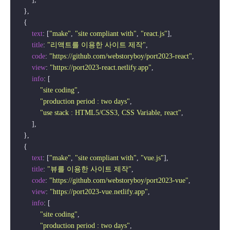
    },

    {

text
: [
"make"
, 
"site compliant with"
, 
"react.js"
],

title
: 
"리액트를 이용한 사이트 제작"
,

code
: 
"https://github.com/webstoryboy/port2023-react"
,

view
: 
"https://port2023-react.netlify.app"
,

info
: [

"site coding"
,

"production period : two days"
,

"use stack : HTML5/CSS3, CSS Variable, react"
,

        ],

    },

    {

text
: [
"make"
, 
"site compliant with"
, 
"vue.js"
],

title
: 
"뷰를 이용한 사이트 제작"
,

code
: 
"https://github.com/webstoryboy/port2023-vue"
,

view
: 
"https://port2023-vue.netlify.app"
,

info
: [

"site coding"
,

"production period : two days"
,
