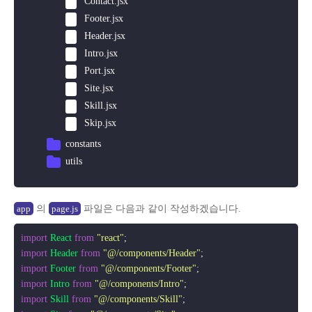
Contact.jsx
Footer.jsx
Header.jsx
Intro.jsx
Port.jsx
Site.jsx
Skill.jsx
Skip.jsx
constants
utils
의
파일은 다음과 같이 작성하겠습니다.
app
page.js
import
React
from
"react"
import
Header
from
"@/components/Header"
import
Footer
from
"@/components/Footer"
import
Intro
from
"@/components/Intro"
import
Skill
from
"@/components/Skill"