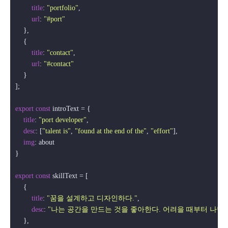
title
: 
"portfolio"
,

url
: 
"#port"
    },

    {

title
: 
"contact"
,

url
: 
"#contact"
    }

];

export
const
 introText = {

title
: 
"port developer"
,

desc
: [
"talent is"
, 
"found at the end of the"
, 
"effort"
],

img
: about

}

export
const
 skillText = [

    {

title
: 
"꿈을 설계하고 디자인하다."
,

desc
: 
"나는 공간을 만드는 것을 좋아한다. 어려을 때부터 나만
    },
