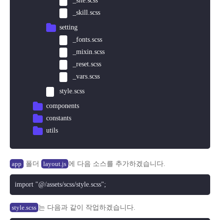
_site.scss
_skill.scss
setting
_fonts.scss
_mixin.scss
_reset.scss
_vars.scss
style.scss
components
constants
utils
폴더
에 다음 소스를 추가하겠습니다.
app
layout.js
import "@/assets/scss/style.scss";
는 다음과 같이 작업하겠습니다.
style.scss