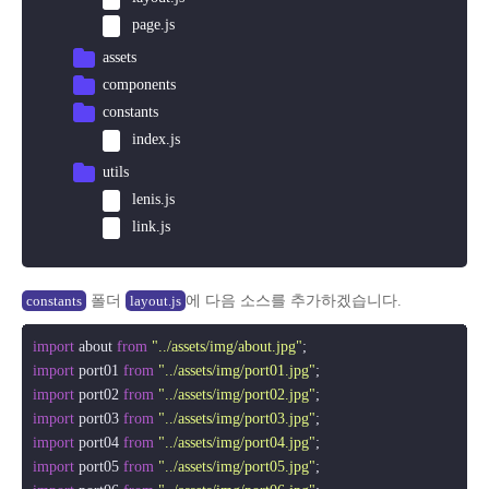
page.js
assets
components
constants
index.js
utils
lenis.js
link.js
폴더
에 다음 소스를 추가하겠습니다.
constants
layout.js
import
 about 
from
"../assets/img/about.jpg"
import
 port01 
from
"../assets/img/port01.jpg"
import
 port02 
from
"../assets/img/port02.jpg"
import
 port03 
from
"../assets/img/port03.jpg"
import
 port04 
from
"../assets/img/port04.jpg"
import
 port05 
from
"../assets/img/port05.jpg"