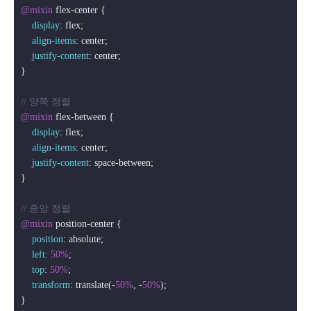
@mixin
 flex-center {

display
: flex;

align-items
: center;

justify-content
: center;

}

// 양쪽 정렬
@mixin
 flex-between {

display
: flex;

align-items
: center;

justify-content
: space-between;

}

// 중앙 정렬
@mixin
 position-center {

position
: absolute;

left
: 
50%
;

top
: 
50%
;

transform
: translate(-
50%
, -
50%
);

}
