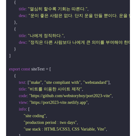
    {

title
: 
"열심히 할수록 기회는 따른다."
,

desc
: 
"운이 좋은 사람은 없다. 단지 운을 만들 뿐이다. 운을 
    },

    {

title
: 
"나에게 정직하다."
,

desc
: 
"정직은 다른 사람보다 나에게 큰 의미를 부여해야 한다.
    }

]

export
const
 siteText = [

    {

text
: [
"make"
, 
"site compliant with"
, 
"webstandard"
],

title
: 
"비트를 이용한 사이트 제작"
,

code
: 
"https://github.com/webstoryboy/port2023-vite"
,

view
: 
"https://port2023-vite.netlify.app"
,

info
: [

"site coding"
,

"production period : two days"
,

"use stack : HTML5/CSS3, CSS Variable, Vite"
,

        ],
