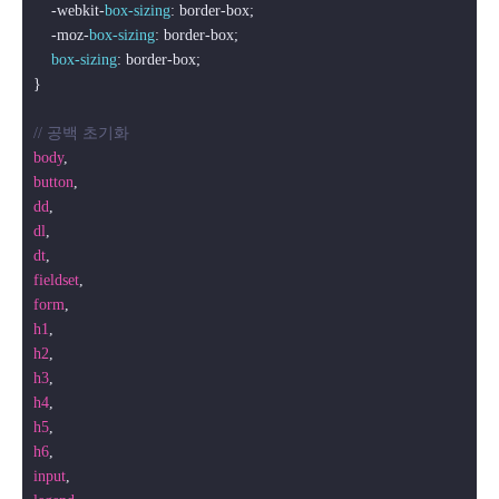
    -webkit-
box-sizing
: border-box;

    -moz-
box-sizing
: border-box;

box-sizing
: border-box;

}

// 공백 초기화
body
button
dd
dl
dt
fieldset
form
h1
h2
h3
h4
h5
h6
input