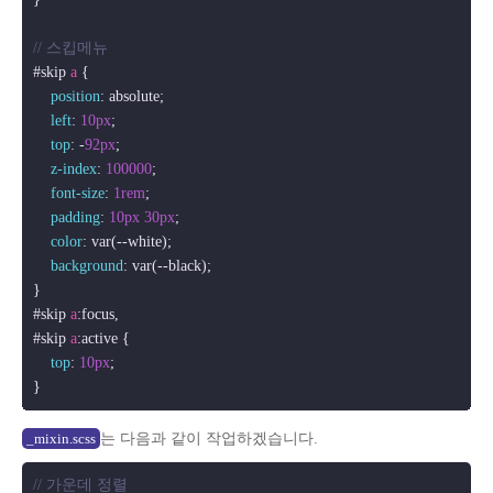
// 스킵메뉴
#skip
a
 {

position
: absolute;

left
: 
10px
;

top
: -
92px
;

z-index
: 
100000
;

font-size
: 
1rem
;

padding
: 
10px
30px
;

color
: var(--white);

background
: var(--black);

#skip
a
:focus
#skip
a
:active
 {

top
: 
10px
;

는 다음과 같이 작업하겠습니다.
_mixin.scss
// 가운데 정렬