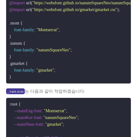
@import
 url(
"https://websfont.github.io/nanumSquareNeo/nanumSquareN
@import
 url(
"https://websfont.github.io/gmarket/gmarket.css"
);

.mont
 {

font-family
: 
"Montserrat"
;

.nanum
 {

font-family
: 
"nanumSquareNeo"
;

.gmarket
 {

font-family
: 
"gmarket"
;

는 다음과 같이 작업하겠습니다.
_vars.scss
:root
 {

--mainEng-font
: 
"Montserrat"
;

--mainKor-font
: 
"nanumSquareNeo"
;

--mainNum-font
: 
"gmarket"
;
