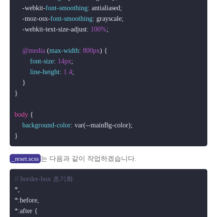
    -webkit-
font-smoothing
: antialiased;

    -moz-osx-
font-smoothing
: grayscale;

    -webkit-text-size-adjust: 
100%
;

@media
 (
max-width
: 
800px
) {

font-size
: 
14px
;

line-height
: 
1.4
;

    }

}

body
 {

background-color
: var(--mainBg-color);

는 다음과 같이 작업하겠습니다.
_reset.scss
// border-box 초기화
*,

*
:before
,

*
:after
 {
