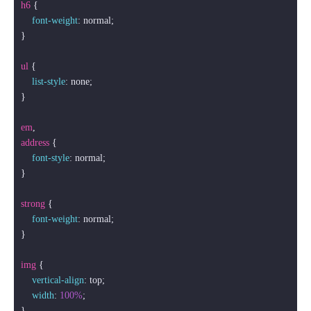
h6
 {

font-weight
: normal;

}

ul
 {

list-style
: none;

}

em
address
 {

font-style
: normal;

}

strong
 {

font-weight
: normal;

}

img
 {

vertical-align
: top;

width
: 
100%
;

}
