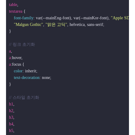
table
textarea
 {

font-family
: var(--mainEng-font), var(--mainKor-font), 
"Apple SD Go
"Malgun Gothic"
, 
"맑은 고딕"
, helvetica, sans-serif;

}

// 링크 초기화
a
a
:hover
a
:focus
 {

color
: inherit;

text-decoration
: none;

}

// 스타일 초기화
h1
h2
h3
h4
h5