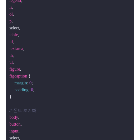
legend
li
ol
p
,

table
td
textarea
th
ul
figure
figcaption
 {

margin
: 
0
;

padding
: 
0
;

}

// 폰트 초기화
body
button
input
,
