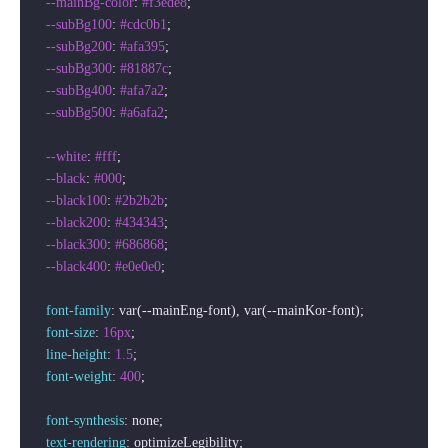
--mainBg-color
: 
#f3ede8
;

--subBg100
: 
#cdc0b1
;

--subBg200
: 
#afa395
;

--subBg300
: 
#81887c
;

--subBg400
: 
#afa7a2
;

--subBg500
: 
#a6afa2
;

--white
: 
#fff
;

--black
: 
#000
;

--black100
: 
#2b2b2b
;

--black200
: 
#434343
;

--black300
: 
#686868
;

--black400
: 
#e0e0e0
;

font-family
: var(--mainEng-font), var(--mainKor-font);

font-size
: 
16px
;

line-height
: 
1.5
;

font-weight
: 
400
;

font-synthesis
: none;

text-rendering
: optimizeLegibility;
