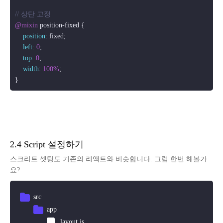
// 상단 고정
@mixin
 position-fixed {

position
: fixed;

left
: 
0
;

top
: 
0
;

width
: 
100%
;

2.4 Script 설정하기
스크리트 셋팅도 기존의 리액트와 비슷합니다. 그럼 한번 해볼가
요?
src
app
layout.js