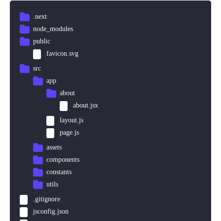
.next
node_modules
public
favicon.svg
src
app
about
about.jsx
layout.js
page.js
assets
components
constants
utils
.gitignore
jsconfig.json