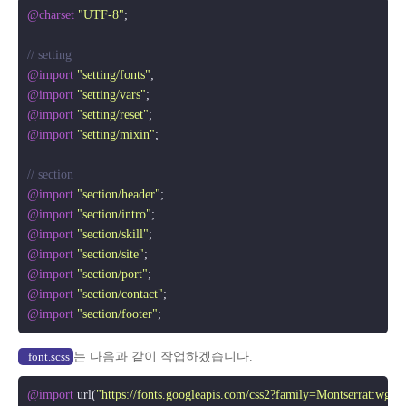
@charset
"UTF-8"
;

// setting
@import
"setting/fonts"
@import
"setting/vars"
@import
"setting/reset"
@import
"setting/mixin"
;

// section
@import
"section/header"
@import
"section/intro"
@import
"section/skill"
@import
"section/site"
@import
"section/port"
@import
"section/contact"
@import
"section/footer"
;
는 다음과 같이 작업하겠습니다.
_font.scss
@import
 url(
"https://fonts.googleapis.com/css2?family=Montserrat:wg