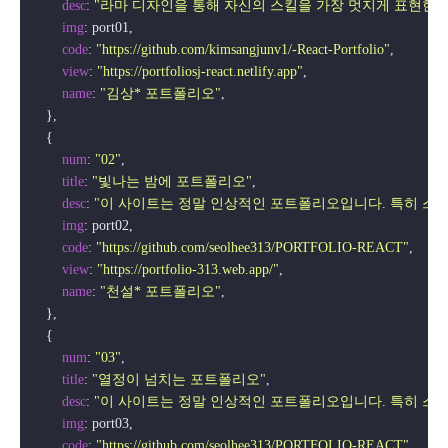
desc
: 
"라마 디자인을 통해 자신의 스킬을 가장 멋지게 표현한 
img
: port01,

code
: 
"https://github.com/kimsangjunv1/-React-Portfolio"
,

view
: 
"https://portfoliosj-react.netlify.app"
,

name
: 
"김상* 포트폴리오"
,

    },

    {

num
: 
"02"
,

title
: 
"빛나는 밤에 포트폴리오"
,

desc
: 
"이 사이트는 정말 인상적인 포트폴리오입니다. 특히 스무
img
: port02,

code
: 
"https://github.com/seolhee313/PORTFOLIO-REACT"
,

view
: 
"https://portfolio-313.web.app/"
,

name
: 
"천설* 포트폴리오"
,

    },

    {

num
: 
"03"
,

title
: 
"열정이 넘치는 포트폴리오"
,

desc
: 
"이 사이트는 정말 인상적인 포트폴리오입니다. 특히 스무
img
: port03,

code
: 
"https://github.com/seolhee313/PORTFOLIO-REACT"
,
