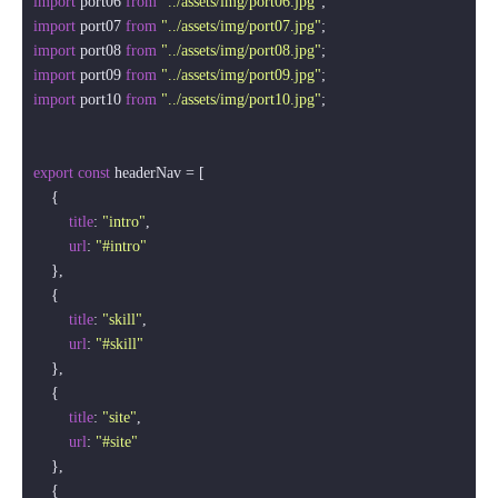
import
 port06 
from
"../assets/img/port06.jpg"
import
 port07 
from
"../assets/img/port07.jpg"
import
 port08 
from
"../assets/img/port08.jpg"
import
 port09 
from
"../assets/img/port09.jpg"
import
 port10 
from
"../assets/img/port10.jpg"
;

export
const
 headerNav = [

    {

title
: 
"intro"
,

url
: 
"#intro"
    },

    {

title
: 
"skill"
,

url
: 
"#skill"
    },

    {

title
: 
"site"
,

url
: 
"#site"
    },

    {
