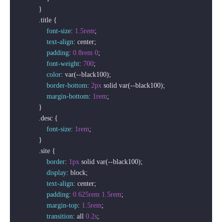
            }

.title
 {

font-size
: 
1.5rem
;

text-align
: center;

padding
: 
0.8rem
0
;

font-weight
: 
700
;

color
: var(--black100);

border-bottom
: 
2px
 solid var(--black100);

margin-bottom
: 
1rem
;

            }

.desc
 {

font-size
: 
1rem
;

            }

.site
 {

border
: 
1px
 solid var(--black100);

display
: block;

text-align
: center;

padding
: 
0.625rem
1.5rem
;

margin-top
: 
1.5rem
;

transition
: all 
0.2s
;
