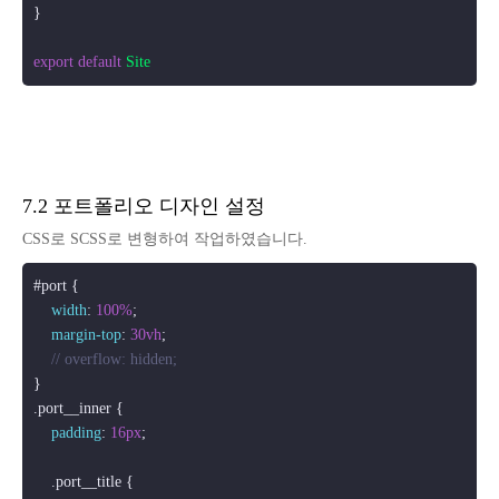
}

export
default
Site
7.2 포트폴리오 디자인 설정
CSS로 SCSS로 변형하여 작업하였습니다.
#port
 {

width
: 
100%
;

margin-top
: 
30vh
;

// overflow: hidden;
.port__inner
 {

padding
: 
16px
;

.port__title
 {
