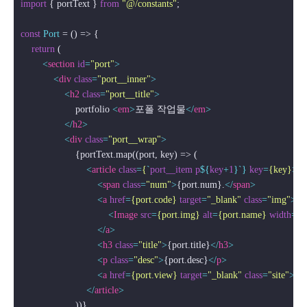
import
 { portText } 
from
"@/constants"
;

const
Port
 = (
) => {

return
 (

<
section
id
=
"port"
>
<
div
class
=
"port__inner"
>
<
h2
class
=
"port__title"
>
                    portfolio 
<
em
>
포폴 작업물
</
em
>
</
h2
>
<
div
class
=
"port__wrap"
>
                    {portText.map((port, key) => (

<
article
class
=
{
`
port__item
p
${
key
+
1
}`} 
key
=
{key}
>
<
span
class
=
"num"
>
{port.num}.
</
span
>
<
a
href
=
{port.code}
target
=
"_blank"
class
=
"img"
>
<
Image
src
=
{port.img}
alt
=
{port.name}
width
=
{4
</
a
>
<
h3
class
=
"title"
>
{port.title}
</
h3
>
<
p
class
=
"desc"
>
{port.desc}
</
p
>
<
a
href
=
{port.view}
target
=
"_blank"
class
=
"site"
>
사
</
article
>
                    ))}
