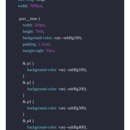
width
: 
7000px
;

.port__item
 {

width
: 
500px
;

height
: 
70vh
;

background-color
: var(--subBg100);

padding
: 
2.5rem
;

margin-right
: 
20px
;

            &
.p1
 {

background-color
: var(--subBg100);

            }

            &
.p2
 {

background-color
: var(--subBg200);

            }

            &
.p3
 {

background-color
: var(--subBg300);

            }

            &
.p4
 {

background-color
: var(--subBg400);
