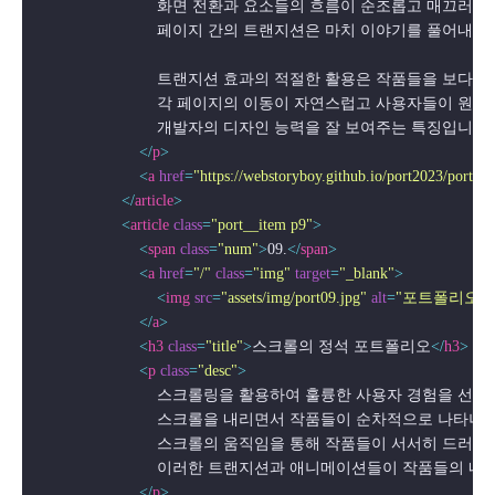
                            화면 전환과 요소들의 흐름이 순조롭
                            페이지 간의 트랜지션은 마치 이야기를
                            트랜지션 효과의 적절한 활용은 작품들
                            각 페이지의 이동이 자연스럽고 사용
                            개발자의 디자인 능력을 잘 보여주는 특징입니다.

</
p
>
<
a
href
=
"https://webstoryboy.github.io/port2023/portfo
</
article
>
<
article
class
=
"port__item p9"
>
<
span
class
=
"num"
>
09.
</
span
>
<
a
href
=
"/"
class
=
"img"
target
=
"_blank"
>
<
img
src
=
"assets/img/port09.jpg"
alt
=
"포트폴리오"
 
</
a
>
<
h3
class
=
"title"
>
스크롤의 정석 포트폴리오
</
h3
>
<
p
class
=
"desc"
>
                            스크롤링을 활용하여 훌륭한 사용자 경
                            스크롤을 내리면서 작품들이
                            스크롤의 움직임을 통해 작품들이 서
                            이러한 트랜지션과 애니메이션들이 작품
</
p
>