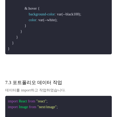
                &
:hover
 {

background-color
: var(--black100);

color
: var(--white);

                }

            }

        }

    }

7.3 포트폴리오 데이터 작업
데이터를 import하고 작업하였습니다.
import
React
from
"react"
import
Image
from
"next/image"
;
