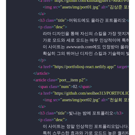
<
a
href
=
"https://github.com/kimsangjunv1/-React-Portfo
<
img
src
=
"assets/img/port01.jpg"
alt
=
"김상준 포트
</
a
>
<
h3
class
=
"title"
>
어워드에도 올라간 포트폴리오
</
h3
<
p
class
=
"desc"
>
                            라마 디자인을 통해 자신의 스킬을 가장 
                            가로 모드와 세로 모드는 매우 인
                            이 사이트는 awwwards.com에도 인정받아
                            확실히 그의 뛰어난 디자인 스킬과 기술
</
p
>
<
a
href
=
"https://portfoliosj-react.netlify.app/"
target
=
"_b
</
article
>
<
article
class
=
"port__item p2"
>
<
span
class
=
"num"
>
02.
</
span
>
<
a
href
=
"https://github.com/seolhee313/PORTFOLIO
<
img
src
=
"assets/img/port02.jpg"
alt
=
"천설희 포트
</
a
>
<
h3
class
=
"title"
>
빛나는 밤에 포트폴리오
</
h3
>
<
p
class
=
"desc"
>
                            이 사이트는 정말 인상적인 포트폴리오입니다. 

                            특히 스무스한 효과와 가로 모드드 높은 퀄리