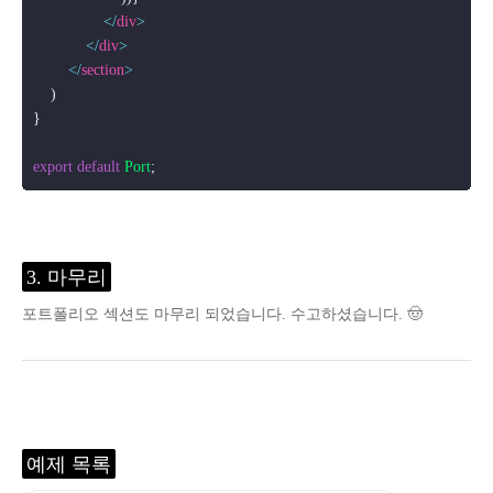
</
div
>
</
div
>
</
section
>
    )

}

export
default
Port
3. 마무리
포트폴리오 섹션도 마무리 되었습니다. 수고하셨습니다. 🤠
예제 목록