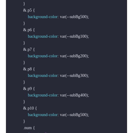
            }

            &
.p5
 {

background-color
: var(--subBg500);

            }

            &
.p6
 {

background-color
: var(--subBg100);

            }

            &
.p7
 {

background-color
: var(--subBg200);

            }

            &
.p8
 {

background-color
: var(--subBg300);

            }

            &
.p9
 {

background-color
: var(--subBg400);

            }

            &
.p10
 {

background-color
: var(--subBg500);

            }

.num
 {
