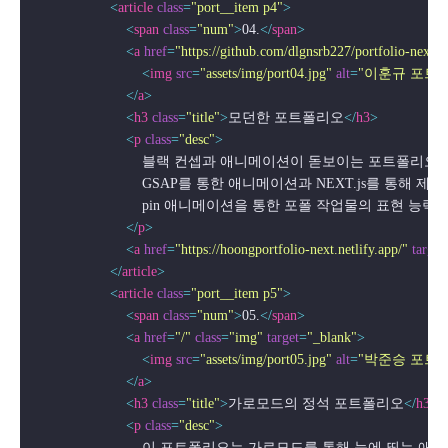
<
article
class
=
"port__item p4"
>
<
span
class
=
"num"
>
04.
</
span
>
<
a
href
=
"https://github.com/dlgnsrb227/portfolio-next"
<
img
src
=
"assets/img/port04.jpg"
alt
=
"이훈규 포트
</
a
>
<
h3
class
=
"title"
>
모던한 포트폴리오
</
h3
>
<
p
class
=
"desc"
>
                            블랙 컨셉과 애니메이션이 돋보이는 포트폴
                            GSAP를 통한 애니메이션과 NEXT.js를 
                            pin 애니메이션을 통한 포폴 작업물의 표
</
p
>
<
a
href
=
"https://hoongportfolio-next.netlify.app/"
target
</
article
>
<
article
class
=
"port__item p5"
>
<
span
class
=
"num"
>
05.
</
span
>
<
a
href
=
"/"
class
=
"img"
target
=
"_blank"
>
<
img
src
=
"assets/img/port05.jpg"
alt
=
"박준승 포트
</
a
>
<
h3
class
=
"title"
>
가로모드의 정석 포트폴리오
</
h3
>
<
p
class
=
"desc"
>
                            이 포트폴리오는 가로모드를 통해 눈