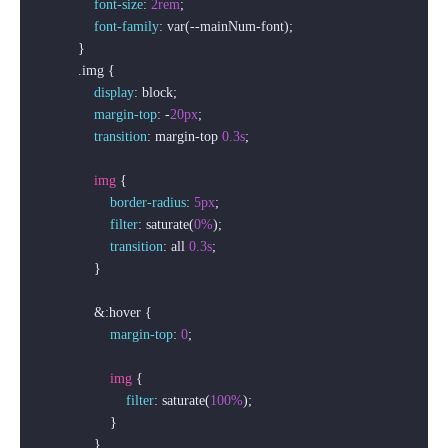
font-size
: 
2rem
;

font-family
: var(--mainNum-font);

            }

.img
 {

display
: block;

margin-top
: -
20px
;

transition
: margin-top 
0.3s
;

img
 {

border-radius
: 
5px
;

filter
: saturate(
0%
);

transition
: all 
0.3s
;

                }

                &
:hover
 {

margin-top
: 
0
;

img
 {

filter
: saturate(
100%
);

                    }

                }
