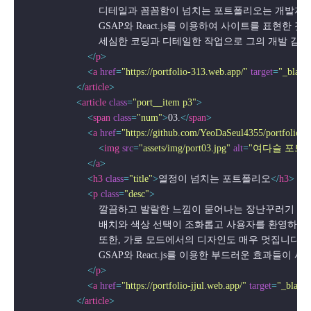
                            디테일과 꼼꼼함이 넘치는 포트폴리오는
                            GSAP와 React.js를 이용하여 
                            세심한 코딩과 디테일한 작업으로 그의 
</
p
>
<
a
href
=
"https://portfolio-313.web.app/"
target
=
"_blank
</
article
>
<
article
class
=
"port__item p3"
>
<
span
class
=
"num"
>
03.
</
span
>
<
a
href
=
"https://github.com/YeoDaSeul4355/portfolio"
<
img
src
=
"assets/img/port03.jpg"
alt
=
"여다슬 포트
</
a
>
<
h3
class
=
"title"
>
열정이 넘치는 포트폴리오
</
h3
>
<
p
class
=
"desc"
>
                            깔끔하고 발랄한 느낌이 묻어나는 장난꾸러
                            배치와 색상 선택이 조화롭고 사용자를 
                            또한, 가로 모드에서의 디자인도 매우 멋집니다.

                            GSAP와 React.js를 이용한
</
p
>
<
a
href
=
"https://portfolio-jjul.web.app/"
target
=
"_blank
</
article
>