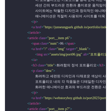
                            세션 간의 부드러운 전환과 흥미로운
                            사이트에는 탁월한 디자인과 창의
                            애니메이션은 적절히 사용되어 사이트
</
p
>
<
a
href
=
"https://junseungpark.github.io/portfolio/index3
</
article
>
<
article
class
=
"port__item p6"
>
<
span
class
=
"num"
>
06.
</
span
>
<
a
href
=
"/"
class
=
"img"
target
=
"_blank"
>
<
img
src
=
"assets/img/port06.jpg"
alt
=
"포트폴리오"
 
</
a
>
<
h3
class
=
"title"
>
화려함의 정석 포트폴리오
</
h3
>
<
p
class
=
"desc"
>
                            화려하고 세련된 디자인과 다채로
                            포트폴리오 내의 각 작품들은 디
                            화려한 애니메이션 효과와 부드
</
p
>
<
a
href
=
"https://webstoryboy.github.io/port2023/portfo
</
article
>
<
article
class
=
"port__item p7"
>