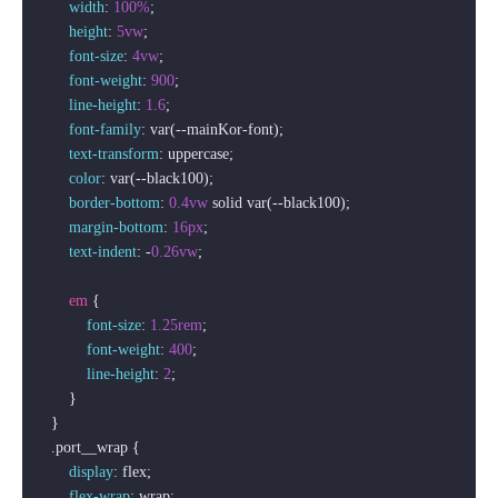
width
: 
100%
;

height
: 
5vw
;

font-size
: 
4vw
;

font-weight
: 
900
;

line-height
: 
1.6
;

font-family
: var(--mainKor-font);

text-transform
: uppercase;

color
: var(--black100);

border-bottom
: 
0.4vw
 solid var(--black100);

margin-bottom
: 
16px
;

text-indent
: -
0.26vw
;

em
 {

font-size
: 
1.25rem
;

font-weight
: 
400
;

line-height
: 
2
;

        }

    }

.port__wrap
 {

display
: flex;

flex-wrap
: wrap;
