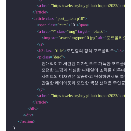
<
a
href
=
"https://webstoryboy.github.io/port2023/portfo
</
article
>
<
article
class
=
"port__item p10"
>
<
span
class
=
"num"
>
10.
</
span
>
<
a
href
=
"/"
class
=
"img"
target
=
"_blank"
>
<
img
src
=
"assets/img/port10.jpg"
alt
=
"포트폴리오"
 
</
a
>
<
h3
class
=
"title"
>
모던함의 정석 포트폴리오
</
h3
>
<
p
class
=
"desc"
>
                            현대적이고 세련된 디자인으로 가득한 포트
                            모던한 느낌과 세심한 디테일이 조화
                            사이트의 디자인은 깔끔하고 단정하면
                            간결한 레이아웃과 모던한 색상 선택은
</
p
>
<
a
href
=
"https://webstoryboy.github.io/port2023/portfol
</
article
>
</
div
>
</
div
>
</
section
>
    )
