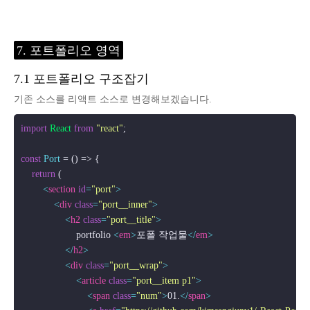
7. 포트폴리오 영역
7.1 포트폴리오 구조잡기
기존 소스를 리액트 소스로 변경해보겠습니다.
import
React
from
"react"
;

const
Port
 = (
) => {

return
 (

<
section
id
=
"port"
>
<
div
class
=
"port__inner"
>
<
h2
class
=
"port__title"
>
                    portfolio 
<
em
>
포폴 작업물
</
em
>
</
h2
>
<
div
class
=
"port__wrap"
>
<
article
class
=
"port__item p1"
>
<
span
class
=
"num"
>
01.
</
span
>