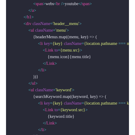
<
span
>
webs
<
br
 />
youtube
</
span
>
</
a
>
</
h1
>
<
div
className
=
'header__menu'
>
<
ul
className
=
'menu'
>
                    {headerMenus.map((menu, key) => (

<
li
key
=
{key}
className
=
{location.pathname
 === 
menu
<
Link
to
=
{menu.src}
>
                                {menu.icon}{menu.title}

</
Link
>
</
li
>
                    ))}

</
ul
>
<
ul
className
=
'keyword'
>
                    {searchKeyword.map((keyword, key) => (

<
li
key
=
{key}
className
=
{location.pathname
 === 
keyw
<
Link
to
=
{keyword.src}
>
                                {keyword.title}

</
Link
>
</
li
>