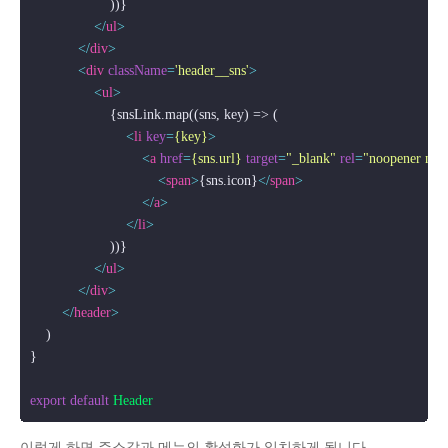
                    ))}

</
ul
>
</
div
>
<
div
className
=
'header__sns'
>
<
ul
>
                    {snsLink.map((sns, key) => (

<
li
key
=
{key}
>
<
a
href
=
{sns.url}
target
=
"_blank"
rel
=
"noopener nore
<
span
>
{sns.icon}
</
span
>
</
a
>
</
li
>
                    ))}

</
ul
>
</
div
>
</
header
>
    )

}

export
default
Header
이렇게 하면 주소값과 메뉴의 활성화가 일치하게 됩니다.