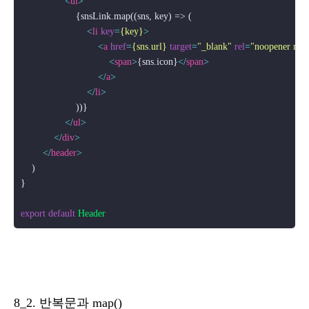
<
ul
>
                    {snsLink.map((sns, key) => (

<
li
key
=
{key}
>
<
a
href
=
{sns.url}
target
=
"_blank"
rel
=
"noopener nore
<
span
>
{sns.icon}
</
span
>
</
a
>
</
li
>
                    ))}

</
ul
>
</
div
>
</
header
>
    )

}

export
default
Header
8_2. 반복문과 map()