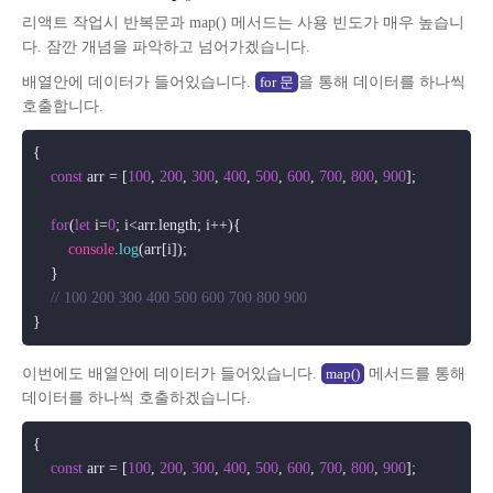
리액트 작업시 반복문과 map() 메서드는 사용 빈도가 매우 높습니
다. 잠깐 개념을 파악하고 넘어가겠습니다.
배열안에 데이터가 들어있습니다.
을 통해 데이터를 하나씩
for 문
호출합니다.
{

const
 arr = [
100
, 
200
, 
300
, 
400
, 
500
, 
600
, 
700
, 
800
, 
900
];

for
(
let
 i=
0
; i<arr.
length
; i++){

console
.
log
(arr[i]);

    }

// 100 200 300 400 500 600 700 800 900
이번에도 배열안에 데이터가 들어있습니다.
메서드를 통해
map()
데이터를 하나씩 호출하겠습니다.
{

const
 arr = [
100
, 
200
, 
300
, 
400
, 
500
, 
600
, 
700
, 
800
, 
900
];
