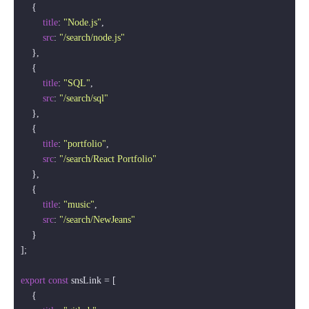
    {

title
: 
"Node.js"
,

src
: 
"/search/node.js"
    },

    {

title
: 
"SQL"
,

src
: 
"/search/sql"
    },

    {

title
: 
"portfolio"
,

src
: 
"/search/React Portfolio"
    },

    {

title
: 
"music"
,

src
: 
"/search/NewJeans"
    }

];

export
const
 snsLink = [

    {
