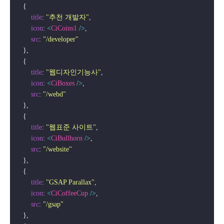
    {

title
: 
"추천 개발자"
,

icon
: 
<
CiCoins1
 />
,

src
: 
"/developer"
    },

    {

title
: 
"웹디자인기능사"
,

icon
: 
<
CiBoxes
 />
,

src
: 
"/webd"
    },

    {

title
: 
"웹표준 사이트"
,

icon
: 
<
CiBullhorn
 />
,

src
: 
"/website"
    },

    {

title
: 
"GSAP Parallax"
,

icon
: 
<
CiCoffeeCup
 />
,

src
: 
"/gsap"
    },
