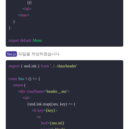
                ))}

</
ul
>
</
nav
>
    )

}

export
default
Menu
파일을 작성하겠습니다.
Sns.js
import
 { snsLink } 
from
'../../data/header'
const
Sns
 = (
) => {

return
 (

<
div
className
=
'header__sns'
>
<
ul
>
                {snsLink.map((sns, key) => (

<
li
key
=
{key}
>
<
a
href
=
{sns.url}