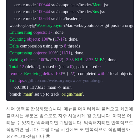
    create mode 
100644
 src/components/header/
Menu
.
jsx
    create mode 
100644
 src/components/header/
Sns
.
jsx
    create mode 
100644
 src/data/header.
js
webstoryboy@
Webstoryboyui
Enumerating
objects
: 
17
Counting
objects
: 
100
% (
17
/
17
Delta
 compression using up to 
8
Compressing
objects
: 
100
% (
11
/
11
Writing
objects
: 
100
% (
12
/
12
), 
2.35
KiB
 | 
2.35
MiB
Total
12
 (delta 
2
), reused 
0
 (delta 
0
), pack-reused 
0
remote
: 
Resolving
deltas
: 
100
% (
2
/
2
), completed 
with
2
To
https
:
//github.com/webstoryboy/webs-youtube.git
    cc0f081..1f73d2f  main -> main

branch 
'main'
 set up to track 
'origin/main'
헤더 영역을 완성하였습니다. 메뉴를 데이터화여 불러오고 화면에
출력하는 부분은 앞으로도 자주 사용하게 될 것입니다. 아직은 어
려울 수 있지만 익숙해지면 쉬업집니다. 익숙해지려면 반복적으로
작업하면 됩니다. 그럼 다음 시간에도 또 반복적으로 작업해볼까
요? 수고하셨습니다 🤩