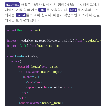
파일은 다음과 같이 다시 정리하겠습니다. 리액트에서
Header.jsx
페이지 이동 할 때에는
를 사용합니다.
를 사용하기 위
Link
Link
해서는
를 하여야 합니다. 이렇게 작업하면 소스가 더 간결
import
해지고 보기 편해집니다.
import
React
from
'react'
import
 { headerMenus, searchKeyword, snsLink } 
from
"../../data/catego
import
 { 
Link
 } 
from
'react-router-dom'
;

const
Header
 = (
) => {

return
 (

<
header
id
=
'header'
role
=
'banner'
>
<
h1
className
=
'header__logo'
>
<
a
href
=
"/"
>
<
em
>
</
em
>
<
span
>
webs
<
br
 />
youtube
</
span
>
</
a
>
</
h1
>
<
div
className
=
'header__menu'
>