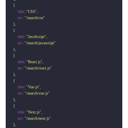
    {

title
: 
"CSS"
,

src
: 
"/search/css"
    },

    {

title
: 
"JavaScript"
,

src
: 
"/search/javascript"
    },

    {

title
: 
"React.js"
,

src
: 
"/search/react.js"
    },

    {

title
: 
"Vue.js"
,

src
: 
"/search/vue.js"
    },

    {

title
: 
"Next.js"
,

src
: 
"/search/next.js"
    },
