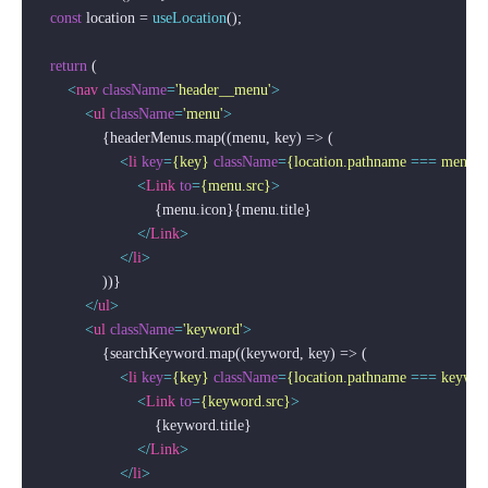
const
 location = 
useLocation
();

return
 (

<
nav
className
=
'header__menu'
>
<
ul
className
=
'menu'
>
                {headerMenus.map((menu, key) => (

<
li
key
=
{key}
className
=
{location.pathname
 === 
menu.s
<
Link
to
=
{menu.src}
>
                            {menu.icon}{menu.title}

</
Link
>
</
li
>
                ))}

</
ul
>
<
ul
className
=
'keyword'
>
                {searchKeyword.map((keyword, key) => (

<
li
key
=
{key}
className
=
{location.pathname
 === 
keywor
<
Link
to
=
{keyword.src}
>
                            {keyword.title}

</
Link
>
</
li
>