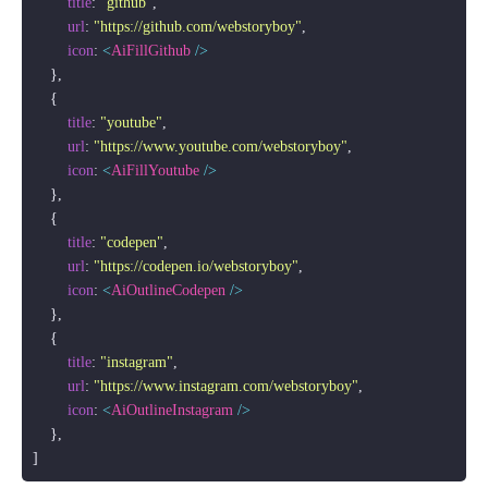
title
: 
"github"
,

url
: 
"https://github.com/webstoryboy"
,

icon
: 
<
AiFillGithub
 />
    },

    {

title
: 
"youtube"
,

url
: 
"https://www.youtube.com/webstoryboy"
,

icon
: 
<
AiFillYoutube
 />
    },

    {

title
: 
"codepen"
,

url
: 
"https://codepen.io/webstoryboy"
,

icon
: 
<
AiOutlineCodepen
 />
    },

    {

title
: 
"instagram"
,

url
: 
"https://www.instagram.com/webstoryboy"
,

icon
: 
<
AiOutlineInstagram
 />
    },
