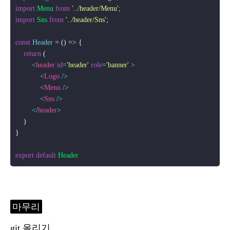
import
Menu
from
'../header/Menu'
import
Sns
from
'../header/Sns'
;

const
Header
 = (
) => {    

return
 (

<
header
id
=
'header'
role
=
'banner'
 >
<
Logo
 />
<
Menu
 />
<
Sns
 />
</
header
>
    )

}

export
default
Header
마무리
git 올리기