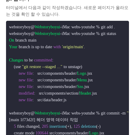
터미널에서 다음과 같이 작성하겠습니다. 새로운 페이지가 올라오
는 것을 확인 할 수 있습니다.
webstoryboy@
Webstoryboyui
-iMac webs-youtube % git add .

webstoryboy@
Webstoryboyui
On
Your
 branch is up to date 
with
'origin/main'
.

Changes
 to be 
committed
:

    (use 
"git restore --staged ..."
 to unstage)

new
file
:   src/components/header/
Logo
.
jsx
new
file
:   src/components/header/
Menu
.
jsx
new
file
:   src/components/header/
Sns
.
jsx
modified
:   src/components/section/
Header
.
jsx
new
file
:   src/data/header.
js
webstoryboy@
Webstoryboyui
-iMac webs-youtube % git commit -m 
"헤
[main 1f73d2f] 헤더 영역 데이터 작업

5
 files changed, 
205
insertions
(+), 
125
deletions
(-)

    create mode 
100644
 src/components/header/
Logo
.
jsx