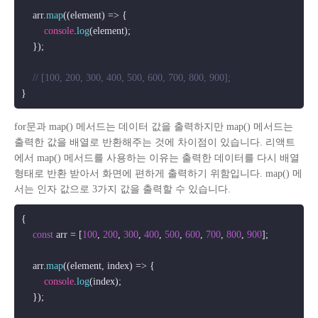
    arr.
map
(
(
element
) =>
 {

console
.
log
(element);

    });

// [100, 200, 300, 400, 500, 600, 700, 800, 900];
for문과 map() 메서드는 데이터 값을 출력하지만 map() 메서드는
출력한 값을 배열로 반환해주는 것에 차이점이 있습니다. 리액트
에서 map() 메서드를 사용하는 이유는 출력한 데이터를 다시 배열
형태로 반환 받아서 화면에 편하게 출력하기 위함입니다. map() 메
서는 인자 값으로 3가지 값을 출력할 수 있습니다.
{

const
 arr = [
100
, 
200
, 
300
, 
400
, 
500
, 
600
, 
700
, 
800
, 
900
];

    arr.
map
(
(
element, index
) =>
 {   

console
.
log
(index);

    });
