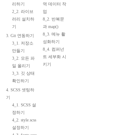
리하기
역 데이터 작
2_2. 라이브
업
러리 설치하
8_2. 반복문
기
과 map()
8_3. 메뉴 활
3. Git 연동하기
성화하기
3_1. 저장소
8_4. 컴퍼넌
만들기
트 세부화 시
3_2. 모든 파
키기
일 올리기
3_3. 깃 상태
확인하기
4. SCSS 셋팅하
기
4_1. SCSS 설
정하기
4_2. style.scss
설정하기