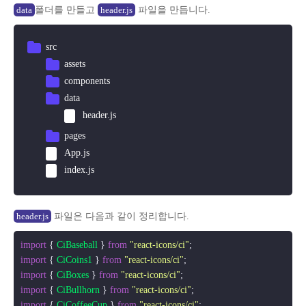
폴더를 만들고
파일을 만듭니다.
data
header.js
src
assets
components
data
header.js
pages
App.js
index.js
파일은 다음과 같이 정리합니다.
header.js
import
 { 
CiBaseball
 } 
from
"react-icons/ci"
import
 { 
CiCoins1
 } 
from
"react-icons/ci"
import
 { 
CiBoxes
 } 
from
"react-icons/ci"
import
 { 
CiBullhorn
 } 
from
"react-icons/ci"
import
 { 
CiCoffeeCup
 } 
from
"react-icons/ci"