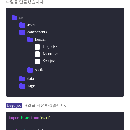
파일을 만들겠습니다.
src
assets
components
header
Logo.jsx
Menu.jsx
Sns.jsx
section
data
pages
파일을 작성하겠습니다.
Logo.jsx
import
React
from
'react'