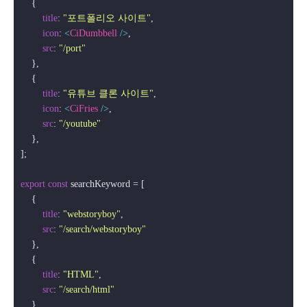
    {

title
: 
"포트폴리오 사이트"
,

icon
: 
<
CiDumbbell
 />
,

src
: 
"/port"
    },

    {

title
: 
"유튜브 클론 사이트"
,

icon
: 
<
CiFries
 />
,

src
: 
"/youtube"
    },

];

export
const
 searchKeyword = [

    {

title
: 
"webstoryboy"
,

src
: 
"/search/webstoryboy"
    },

    {

title
: 
"HTML"
,

src
: 
"/search/html"
    },
