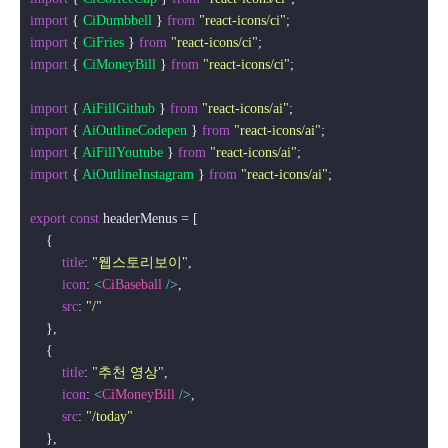
import
 { 
CiDumbbell
 } 
from
"react-icons/ci"
import
 { 
CiFries
 } 
from
"react-icons/ci"
import
 { 
CiMoneyBill
 } 
from
"react-icons/ci"
;

import
 { 
AiFillGithub
 } 
from
"react-icons/ai"
import
 { 
AiOutlineCodepen
 } 
from
"react-icons/ai"
import
 { 
AiFillYoutube
 } 
from
"react-icons/ai"
import
 { 
AiOutlineInstagram
 } 
from
"react-icons/ai"
;

export
const
 headerMenus = [

    {

title
: 
"웹스토리보이"
,

icon
: 
<
CiBaseball
 />
,

src
: 
"/"
    },

    {

title
: 
"추천 영상"
,

icon
: 
<
CiMoneyBill
 />
,

src
: 
"/today"
    },
