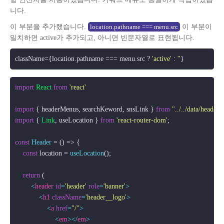
니다.
이 부분을 추가했습니다.
이 부분이
location.pathname === menu.src
일치하면 active가 추가되고, 아니면 빈문자열로 표현됩니다.
className={location.
pathname
 === menu.
src
 ? 
'active'
 : 
''
}
import
React
from
'react'
import
 { headerMenus, searchKeword, snsLink } 
from
"../../data/header"
import
 { 
Link
, useLocation } 
from
'react-router-dom'
;

const
Header
 = (
) => {

const
 location = 
useLocation
();

return
 (

<
header
id
=
'header'
role
=
'banner'
>
<
h1
className
=
'header__logo'
>
<
a
href
=
"/"
>
<
em
>
</
em
>