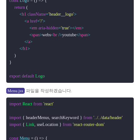
const
Logo
 = (
) => {

return
 (

<
h1
className
=
'header__logo'
>
<
a
href
=
'/'
>
<
em
aria-hidden
=
'true'
>
</
em
>
<
span
>
webs
<
br
 />
youtube
</
span
>
</
a
>
</
h1
>
    )

}

export
default
Logo
파일을 작성하겠습니다.
Menu.jsx
import
React
from
'react'
import
 { headerMenus, searchKeyword } 
from
'../../data/header'
import
 { 
Link
, useLocation } 
from
'react-router-dom'
const
Menu
 = (
) => {
