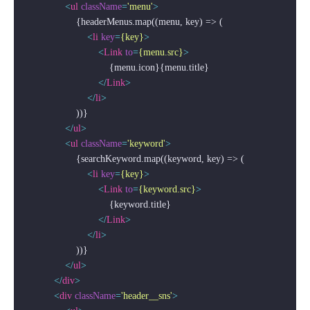
<
ul
className
=
'menu'
>
                    {headerMenus.map((menu, key) => (

<
li
key
=
{key}
>
<
Link
to
=
{menu.src}
>
                                {menu.icon}{menu.title}

</
Link
>
</
li
>
                    ))}

</
ul
>
<
ul
className
=
'keyword'
>
                    {searchKeyword.map((keyword, key) => (

<
li
key
=
{key}
>
<
Link
to
=
{keyword.src}
>
                                {keyword.title}

</
Link
>
</
li
>
                    ))}

</
ul
>
</
div
>
<
div
className
=
'header__sns'
>