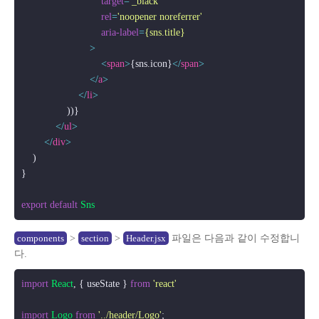
target
=
'_black'
rel
=
'noopener noreferrer'
aria-label
=
{sns.title}
                        >
<
span
>
{sns.icon}
</
span
>
</
a
>
</
li
>
                ))}

</
ul
>
</
div
>
    )

}

export
default
Sns
>
>
파일은 다음과 같이 수정합니
components
section
Header.jsx
다.
import
React
, { useState } 
from
'react'
import
Logo
from
'../header/Logo'