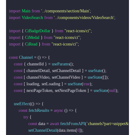
import
Main
from
'../components/section/Main'
import
VideoSearch
from
'../components/videos/VideoSearch'
;

import
 { 
CiBadgeDollar
 } 
from
"react-icons/ci"
import
 { 
CiMedal
 } 
from
"react-icons/ci"
import
 { 
CiRead
 } 
from
"react-icons/ci"
;

const
Channel
 = (
) => {

const
 { channelId } = 
useParams
();

const
 [ channelDetail, setChannelDetail ] = 
useState
();

const
 [ channelVideo, setChannelVideo ] = 
useState
([]);

const
 [ loading, setLoading ] = 
useState
(
true
);

const
 [ nextPageToken, setNextPageToken ] = 
useState
(
null
); 

useEffect
(
() =>
 {

const
fetchResults
 = 
async
 (
) => {

try
 {

const
 data = 
await
fetchFromAPI
(
`channels?part=snippet&id=
setChannelDetail
(data.
items
[
0
]);
