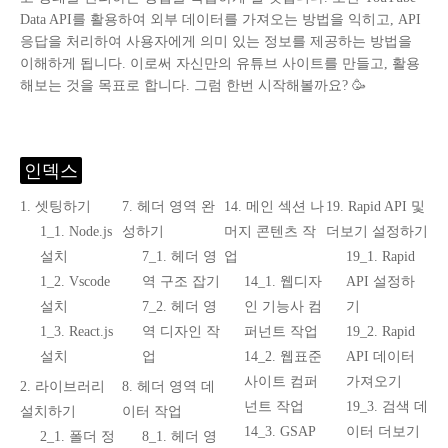
Data API를 활용하여 외부 데이터를 가져오는 방법을 익히고, API
응답을 처리하여 사용자에게 의미 있는 정보를 제공하는 방법을
이해하게 됩니다. 이로써 자신만의 유튜브 사이트를 만들고, 활용
해보는 것을 목표로 합니다. 그럼 한번 시작해볼까요? 🥳
인덱스
1. 셋팅하기
7. 헤더 영역 완
14. 메인 섹션 나
19. Rapid API 및
1_1. Node.js
성하기
머지 콘텐츠 작
더보기 설정하기
설치
7_1. 헤더 영
업
19_1. Rapid
1_2. Vscode
역 구조 잡기
14_1. 웹디자
API 설정하
설치
7_2. 헤더 영
인 기능사 컴
기
1_3. React.js
역 디자인 작
퍼넌트 작업
19_2. Rapid
설치
업
14_2. 웹표준
API 데이터
사이트 컴퍼
가져오기
2. 라이브러리
8. 헤더 영역 데
넌트 작업
19_3. 검색 데
설치하기
이터 작업
14_3. GSAP
이터 더보기
2_1. 폴더 정
8_1. 헤더 영