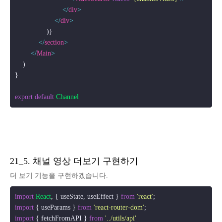
</
div
>
</
div
>
                )}

</
section
>
</
Main
>
    )

}

export
default
Channel
21_5. 채널 영상 더보기 구현하기
더 보기 기능을 구현하겠습니다.
import
React
, { useState, useEffect } 
from
'react'
import
 { useParams } 
from
'react-router-dom'
import
 { fetchFromAPI } 
from
'../utils/api'