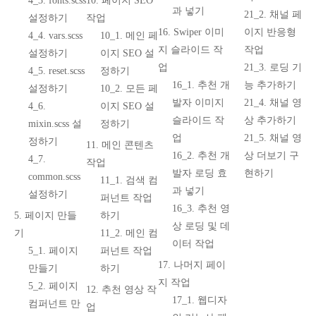
4_3. fonts.scss
10. 페이지 SEO
과 넣기
21_2. 채널 페
설정하기
작업
16. Swiper 이미
이지 반응형
4_4. vars.scss
10_1. 메인 페
지 슬라이드 작
작업
설정하기
이지 SEO 설
업
21_3. 로딩 기
4_5. reset.scss
정하기
16_1. 추천 개
능 추가하기
설정하기
10_2. 모든 페
발자 이미지
21_4. 채널 영
4_6.
이지 SEO 설
슬라이드 작
상 추가하기
mixin.scss 설
정하기
업
21_5. 채널 영
정하기
11. 메인 콘텐츠
16_2. 추천 개
상 더보기 구
4_7.
작업
발자 로딩 효
현하기
common.scss
11_1. 검색 컴
과 넣기
설정하기
퍼넌트 작업
16_3. 추천 영
5. 페이지 만들
하기
상 로딩 및 데
기
11_2. 메인 컴
이터 작업
5_1. 페이지
퍼넌트 작업
17. 나머지 페이
만들기
하기
지 작업
5_2. 페이지
12. 추천 영상 작
17_1. 웹디자
컴퍼넌트 만
업