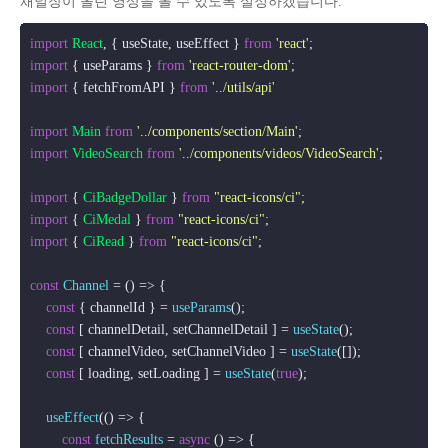
채널장이 올린 영상을 볼 수 있도록 설정하겠습니다.
import
React
, { useState, useEffect } 
from
'react'
import
 { useParams } 
from
'react-router-dom'
import
 { fetchFromAPI } 
from
'../utils/api'
import
Main
from
'../components/section/Main'
import
VideoSearch
from
'../components/videos/VideoSearch'
;

import
 { 
CiBadgeDollar
 } 
from
"react-icons/ci"
import
 { 
CiMedal
 } 
from
"react-icons/ci"
import
 { 
CiRead
 } 
from
"react-icons/ci"
;

const
Channel
 = (
) => {

const
 { channelId } = 
useParams
();

const
 [ channelDetail, setChannelDetail ] = 
useState
();

const
 [ channelVideo, setChannelVideo ] = 
useState
([]);

const
 [ loading, setLoading ] = 
useState
(
true
);

useEffect
(
() =>
 {

const
fetchResults
 = 
async
 (
) => {
