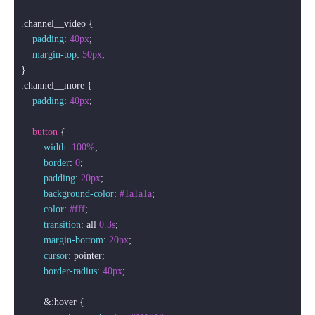
.channel__video
 {

padding
: 
40px
;

margin-top
: 
50px
;

.channel__more
 {

padding
: 
40px
;

button
 {

width
: 
100%
;

border
: 
0
;

padding
: 
20px
;

background-color
: 
#1a1a1a
;

color
: 
#fff
;

transition
: all 
0.3s
;

margin-bottom
: 
20px
;

cursor
: pointer;

border-radius
: 
40px
;

        &
:hover
 {
