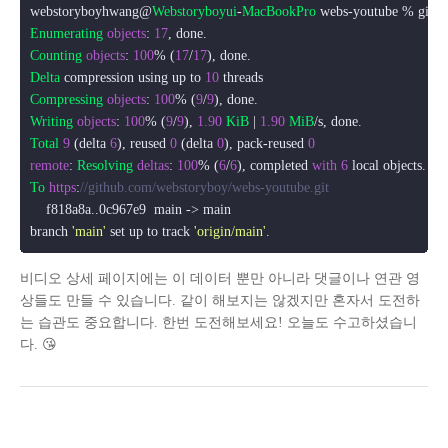
webstoryboyhwang@
Webstoryboyui
-
MacBookPro
Enumerating
objects
: 
17
Counting
objects
: 
100
% (
17
/
17
Delta
 compression using up to 
10
Compressing
objects
: 
100
% (
9
/
9
Writing
objects
: 
100
% (
9
/
9
), 
1.90
KiB
 | 
1.90
MiB
Total
9
 (delta 
6
), reused 
0
 (delta 
0
), pack-reused 
0
remote
: 
Resolving
deltas
: 
100
% (
6
/
6
), completed 
with
6
To
https
:
//github.com/webstoryboy/webs-youtube.git
    f818a8a..0c967e9  main -> main

branch 
'main'
 set up to track 
'origin/main'
비디오 상세 페이지에는 이 데이터 뿐만 아니라 댓글이나 연관 영
상들도 만들 수 있습니다. 같이 해보지는 않겠지만 혼자서 도전하
는 습관도 중요합니다. 한번 도전해보세요! 오늘도 수고하셨습니
다. 😘