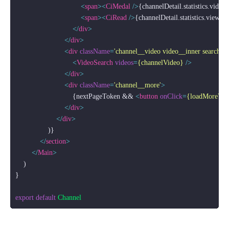
<
span
>
<
CiMedal
 />
{channelDetail.statistics.video
<
span
>
<
CiRead
 />
{channelDetail.statistics.viewCo
</
div
>
</
div
>
<
div
className
=
'channel__video video__inner search'
>
<
VideoSearch
videos
=
{channelVideo}
 />
</
div
>
<
div
className
=
'channel__more'
>
                            {nextPageToken && 
<
button
onClick
=
{loadMoreVid
</
div
>
</
div
>
                )}

</
section
>
</
Main
>
    )

}

export
default
Channel