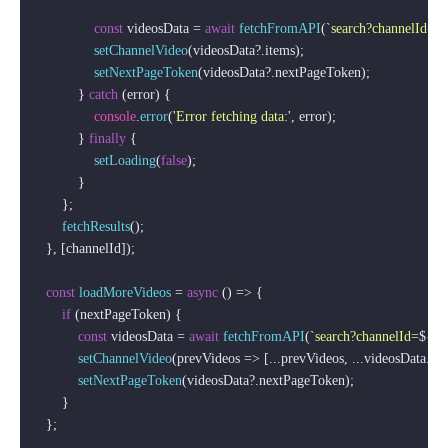
const
 videosData = 
await
fetchFromAPI
(
`search?channelId=
${
setChannelVideo
(videosData?.
items
);

setNextPageToken
(videosData?.
nextPageToken
);

            } 
catch
 (error) {

console
.
error
(
'Error fetching data:'
, error);

            } 
finally
 {

setLoading
(
false
);

            }

        };

fetchResults
();

    }, [channelId]);

const
loadMoreVideos
 = 
async
 (
) => {

if
 (nextPageToken) {

const
 videosData = 
await
fetchFromAPI
(
`search?channelId=
${ch
setChannelVideo
(
prevVideos
 =>
 [...prevVideos, ...videosData.
ite
setNextPageToken
(videosData?.
nextPageToken
);

        }

    };
