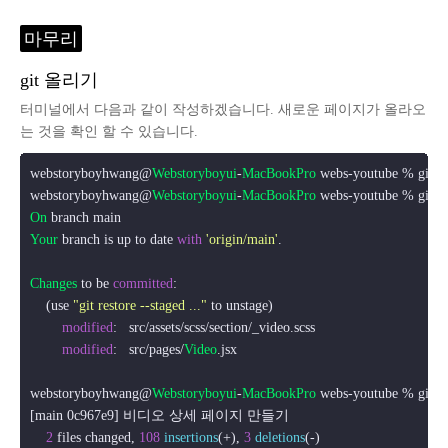
마무리
git 올리기
터미널에서 다음과 같이 작성하겠습니다. 새로운 페이지가 올라오
는 것을 확인 할 수 있습니다.
webstoryboyhwang@
Webstoryboyui
-
MacBookPro
 webs-youtube % git add
webstoryboyhwang@
Webstoryboyui
-
MacBookPro
On
Your
 branch is up to date 
with
'origin/main'
.

Changes
 to be 
committed
:

    (use 
"git restore --staged ..."
 to unstage)

modified
:   src/assets/scss/section/_video.
scss
modified
:   src/pages/
Video
.
jsx
webstoryboyhwang@
Webstoryboyui
-
MacBookPro
 webs-youtube % git c
[main 0c967e9] 비디오 상세 페이지 만들기

2
 files changed, 
108
insertions
(+), 
3
deletions
(-)
