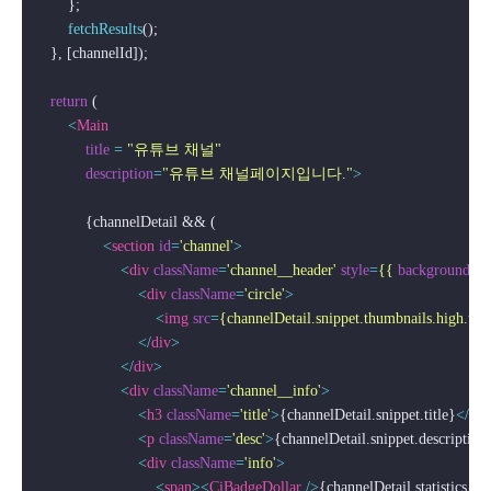
        };

fetchResults
();

    }, [channelId]);

return
 (

<
Main
title
 = 
"유튜브 채널"
description
=
"유튜브 채널페이지입니다."
>
            {channelDetail && (

<
section
id
=
'channel'
>
<
div
className
=
'channel__header'
style
=
{{
backgroundIm
<
div
className
=
'circle'
>
<
img
src
=
{channelDetail.snippet.thumbnails.high.url
</
div
>
</
div
>
<
div
className
=
'channel__info'
>
<
h3
className
=
'title'
>
{channelDetail.snippet.title}
</
h3
<
p
className
=
'desc'
>
{channelDetail.snippet.description
<
div
className
=
'info'
>
<
span
>
<
CiBadgeDollar
 />
{channelDetail.statistics.s