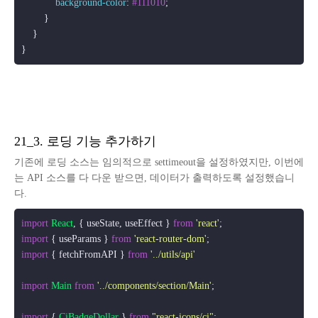
background-color
: 
#111010
;

        }

    }

}
21_3. 로딩 기능 추가하기
기존에 로딩 소스는 임의적으로 settimeout을 설정하였지만, 이번에
는 API 소스를 다 다운 받으면, 데이터가 출력하도록 설정했습니
다.
import
React
, { useState, useEffect } 
from
'react'
import
 { useParams } 
from
'react-router-dom'
import
 { fetchFromAPI } 
from
'../utils/api'
import
Main
from
'../components/section/Main'
;

import
 { 
CiBadgeDollar
 } 
from
"react-icons/ci"