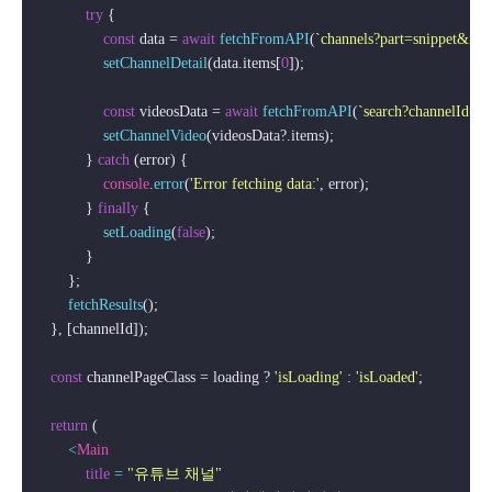
try
 {

const
 data = 
await
fetchFromAPI
(
`channels?part=snippet&id=
setChannelDetail
(data.
items
[
0
]);

const
 videosData = 
await
fetchFromAPI
(
`search?channelId=
${
setChannelVideo
(videosData?.
items
);

            } 
catch
 (error) {

console
.
error
(
'Error fetching data:'
, error);

            } 
finally
 {

setLoading
(
false
);

            }

        };

fetchResults
();

    }, [channelId]);

const
 channelPageClass = loading ? 
'isLoading'
 : 
'isLoaded'
;

return
 (

<
Main
title
 = 
"유튜브 채널"