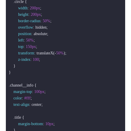
.circle
 {

width
: 
200px
;

height
: 
200px
;

border-radius
: 
50%
;

overflow
: hidden;

position
: absolute;

left
: 
50%
;

top
: 
150px
;

transform
: translateX(-
50%
);

z-index
: 
100
;

    }

}

.channel__info
 {

margin-top
: 
100px
;

color
: 
#fff
;

text-align
: center;

.title
 {

margin-bottom
: 
10px
;

    }
