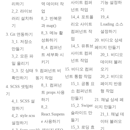
사이트 컴퍼
기능 설정하
리하기
역 데이터 작
넌트 작업
기
2_2. 라이브
업
14_4. 포트폴
19_4.
러리 설치하
8_2. 반복문
리오 사이트
Loading 소스
기
과 map()
컴퍼넌트 작
설정하기
8_3. 메뉴 활
3. Git 연동하기
업
성화하기
20. 비디오 상세
3_1. 저장소
14_5. 유튜브
8_4. 컴퍼넌
페이지 만들기
만들기
사이트 컴퍼
트 세부화 시
20_1. 비디오
3_2. 모든 파
넌트 작업
키기
데이터 불러
일 올리기
15. 비디오 컴퍼
오기
3_3. 깃 상태
9. 컴퍼넌트 비
넌트 통합 작업
20_2. 비디오
확인하기
동기 작업
15_1. 공통 요
페이지 반응
8_1. 컴퍼넌
4. SCSS 셋팅하
소 컴퍼넌트
형 작업
트 props 사용
기
만들기
하기
21. 채널 상세 페
4_1. SCSS 설
15_2. Swiper
8_2.
이지 만들기
정하기
슬라이드 만
React.Suspens
21_1. 채널 데
4_2. style.scss
들기
e 사용하기
이터 불러오
설정하기
15_3. 로딩 효
기