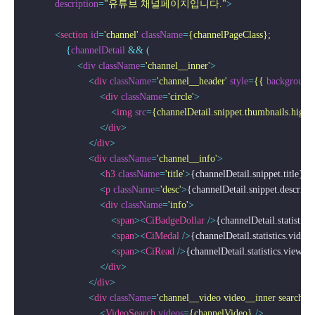
description
=
"유튜브 채널페이지입니다."
>
<
section
id
=
'channel'
className
=
{channelPageClass};
                {
channelDetail
 && (

                    <
div
className
=
'channel__inner'
>
<
div
className
=
'channel__header'
style
=
{{
background
<
div
className
=
'circle'
>
<
img
src
=
{channelDetail.snippet.thumbnails.high.
</
div
>
</
div
>
<
div
className
=
'channel__info'
>
<
h3
className
=
'title'
>
{channelDetail.snippet.title}
</
<
p
className
=
'desc'
>
{channelDetail.snippet.descript
<
div
className
=
'info'
>
<
span
>
<
CiBadgeDollar
 />
{channelDetail.statistic
<
span
>
<
CiMedal
 />
{channelDetail.statistics.video
<
span
>
<
CiRead
 />
{channelDetail.statistics.viewCo
</
div
>
</
div
>
<
div
className
=
'channel__video video__inner search'
>
<
VideoSearch
videos
=
{channelVideo}
 />