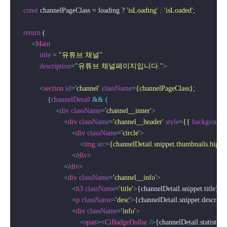
const
 channelPageClass = loading ? 
'isLoading'
 : 
'isLoaded'
;

return
 (

<
Main
title
 = 
"유튜브 채널"
description
=
"유튜브 채널페이지입니다."
>
<
section
id
=
'channel'
className
=
{channelPageClass};
                {
channelDetail
 && (

                    <
div
className
=
'channel__inner'
>
<
div
className
=
'channel__header'
style
=
{{
background
<
div
className
=
'circle'
>
<
img
src
=
{channelDetail.snippet.thumbnails.high.
</
div
>
</
div
>
<
div
className
=
'channel__info'
>
<
h3
className
=
'title'
>
{channelDetail.snippet.title}
</
<
p
className
=
'desc'
>
{channelDetail.snippet.descript
<
div
className
=
'info'
>
<
span
>
<
CiBadgeDollar
 />
{channelDetail.statistic