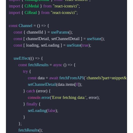
import
 { 
CiMedal
 } 
from
"react-icons/ci"
import
 { 
CiRead
 } 
from
"react-icons/ci"
;

const
Channel
 = (
) => {

const
 { channelId } = 
useParams
();

const
 [ channelDetail, setChannelDetail ] = 
useState
();

const
 [ loading, setLoading ] = 
useState
(
true
);

useEffect
(
() =>
 {

const
fetchResults
 = 
async
 (
) => {

try
 {

const
 data = 
await
fetchFromAPI
(
`channels?part=snippet&id=
setChannelDetail
(data.
items
[
0
]);

            } 
catch
 (error) {

console
.
error
(
'Error fetching data:'
, error);

            } 
finally
 {

setLoading
(
false
);

            }

        };

fetchResults
();
