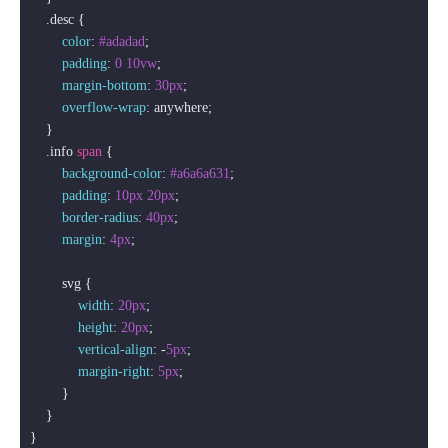
.desc
 {

color
: 
#adadad
;

padding
: 
0
10vw
;

margin-bottom
: 
30px
;

overflow-wrap
: anywhere;

    }

.info
span
 {

background-color
: 
#a6a6a631
;

padding
: 
10px
20px
;

border-radius
: 
40px
;

margin
: 
4px
;

        svg {

width
: 
20px
;

height
: 
20px
;

vertical-align
: -
5px
;

margin-right
: 
5px
;

        }

    }

}
