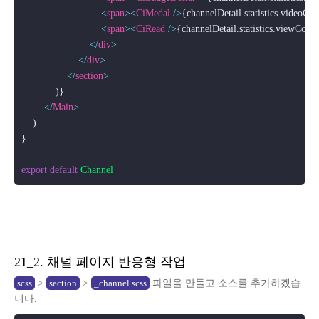
<
span
>
<
CiMedal
 />
{channelDetail.statistics.videoCo
<
span
>
<
CiRead
 />
{channelDetail.statistics.viewCoun
</
div
>
</
div
>
</
section
>
            )}

</
Main
>
    )

}

export
default
Channel
21_2. 채널 페이지 반응형 작업
>
>
파일을 만들고 소스를 추가하겠습
scss
section
_channel.scss
니다.