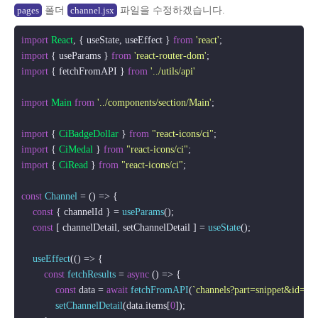
폴더
파일을 수정하겠습니다.
pages
channel.jsx
import
React
, { useState, useEffect } 
from
'react'
import
 { useParams } 
from
'react-router-dom'
import
 { fetchFromAPI } 
from
'../utils/api'
import
Main
from
'../components/section/Main'
;

import
 { 
CiBadgeDollar
 } 
from
"react-icons/ci"
import
 { 
CiMedal
 } 
from
"react-icons/ci"
import
 { 
CiRead
 } 
from
"react-icons/ci"
;

const
Channel
 = (
) => {

const
 { channelId } = 
useParams
();

const
 [ channelDetail, setChannelDetail ] = 
useState
();

useEffect
(
() =>
 {

const
fetchResults
 = 
async
 (
) => {

const
 data = 
await
fetchFromAPI
(
`channels?part=snippet&id=
${
setChannelDetail
(data.
items
[
0
]);
