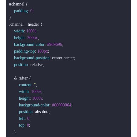
#channel
 {

padding
: 
0
;

.channel__header
 {

width
: 
100%
;

height
: 
300px
;

background-color
: 
#969696
;

padding-top
: 
100px
;

background-position
: center center;

position
: relative;

    &
::after
 {

content
: 
''
;

width
: 
100%
;

height
: 
100%
;

background-color
: 
#00000064
;

position
: absolute;

left
: 
0
; 

top
: 
0
;

    }
