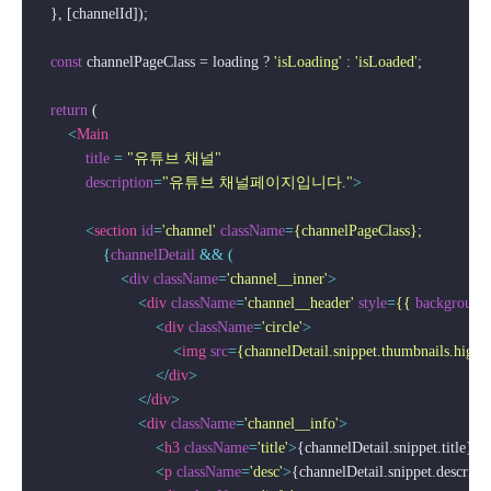
    }, [channelId]);

const
 channelPageClass = loading ? 
'isLoading'
 : 
'isLoaded'
;

return
 (

<
Main
title
 = 
"유튜브 채널"
description
=
"유튜브 채널페이지입니다."
>
<
section
id
=
'channel'
className
=
{channelPageClass};
                {
channelDetail
 && (

                    <
div
className
=
'channel__inner'
>
<
div
className
=
'channel__header'
style
=
{{
background
<
div
className
=
'circle'
>
<
img
src
=
{channelDetail.snippet.thumbnails.high.
</
div
>
</
div
>
<
div
className
=
'channel__info'
>
<
h3
className
=
'title'
>
{channelDetail.snippet.title}
</
<
p
className
=
'desc'
>
{channelDetail.snippet.descript