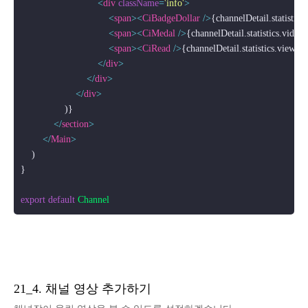
<
div
className
=
'info'
>
<
span
>
<
CiBadgeDollar
 />
{channelDetail.statistic
<
span
>
<
CiMedal
 />
{channelDetail.statistics.video
<
span
>
<
CiRead
 />
{channelDetail.statistics.viewCo
</
div
>
</
div
>
</
div
>
                )}

</
section
>
</
Main
>
    )

}

export
default
Channel
21_4. 채널 영상 추가하기